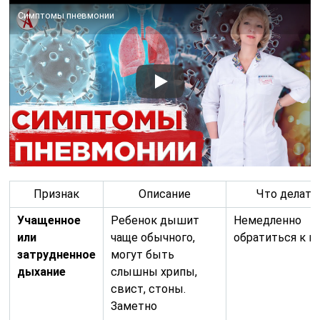
Симптомы пневмонии
Признак
Описание
Что делать
Учащенное
Ребенок дышит
Немедленно
или
чаще обычного,
обратиться к вр
затрудненное
могут быть
дыхание
слышны хрипы,
свист, стоны.
Заметно