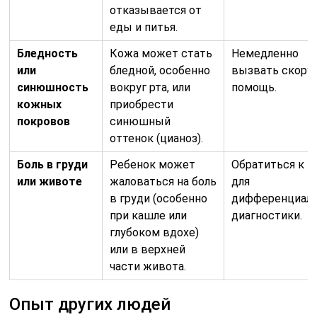
отказывается от
еды и питья.
Бледность
Кожа может стать
Немедленно
или
бледной, особенно
вызвать скору
синюшность
вокруг рта, или
помощь.
кожных
приобрести
покровов
синюшный
оттенок (цианоз).
Боль в груди
Ребенок может
Обратиться к в
или животе
жаловаться на боль
для
в груди (особенно
дифференциал
при кашле или
диагностики.
глубоком вдохе)
или в верхней
части живота.
Опыт других людей