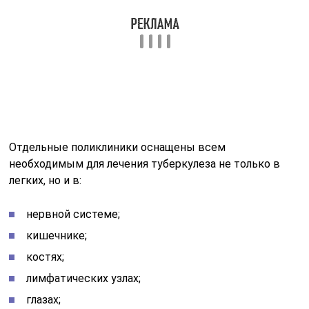
кишечнике;
костях;
лимфатических узлах;
глазах;
почках и других органах.
Возможно лечение туберкулезного поражения легких
на фоне прогрессирования в организме:
ВИЧ-инфекций.
Онкологических процессов.
Сахарного диабета.