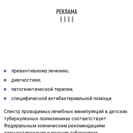
специфической антибактериальной помощи.
Спектр проводимых лечебных манипуляций в детских
туберкулезных поликлиниках соответствует
Федеральным клиническим рекомендациям
диагностирования и лечения туберкулеза.
Амбулаторное отделение для детей и подростков
позволяет проводить все виды комплексного
обследования с последующим лечением туберкулёза
в легких.
На базе дневного детского стационара
осуществляется лечение различных стадий
туберкулезного поражения легких. Современное
оборудование бактериологической и клинико-
диагностической лабораторий позволяет вовремя
выявлять нарушение в работе дыхательной системы,
связанное с проникновением в организм палочки
Коха.