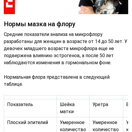
Нормы мазка на флору
Средние показатели анализа на микрофлору
разработаны для женщин в возрасте от 14 до 50 лет. У
девочек младшего возраста микрофлора еще не
подвержена влиянию эстрогенов, а после 50 лет
наблюдаются изменения в гормональном фоне.
Нормальная флора представлена в следующей
таблице.
Показатель
Шейка
Уретра
Вл
матки
Плоский эпителий
Умеренное
Умеренное
Ум
количество
количество
ко