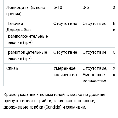
Лейкоциты (в поле
5-10
0-5
3-
зрения)
Палочки
Отсутствие
Отсутствие
Б
Додерлейна,
ко
Грамположительные
палочки (гр+)
Грамотрицательные
Отсутствие
Отсутствие
От
палочки (гр-)
Слизь
Умеренное
Отсутствие,
Ум
количество
Умеренное
ко
количество
Кроме указанных показателей, в мазке не должны
присутствовать грибки, такие как гонококки,
дрожжевые грибки (Candida) и хламидии.