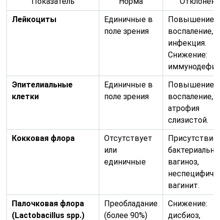
Показатель
Норма
Отклонени
Лейкоциты
Единичные в
Повышение:
поле зрения
воспаление,
инфекция.
Снижение:
иммунодефиц
Эпителиальные
Единичные в
Повышение:
клетки
поле зрения
воспаление,
атрофия
слизистой.
Кокковая флора
Отсутствует
Присутствие:
или
бактериальн
единичные
вагиноз,
неспецифиче
вагинит.
Палочковая флора
Преобладание
Снижение:
(Lactobacillus spp.)
(более 90%)
дисбиоз,