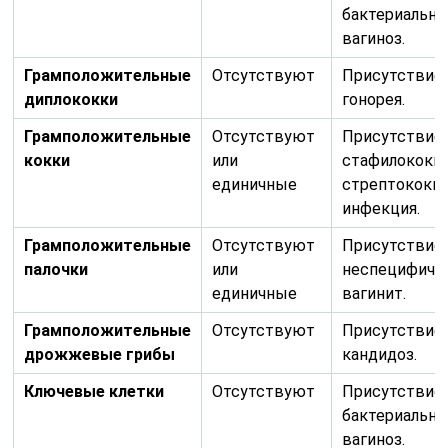
бактериальн
вагиноз.
Грамположительные
Отсутствуют
Присутствие:
диплококки
гонорея.
Грамположительные
Отсутствуют
Присутствие:
кокки
или
стафилококко
единичные
стрептококк
инфекция.
Грамположительные
Отсутствуют
Присутствие:
палочки
или
неспецифиче
единичные
вагинит.
Грамположительные
Отсутствуют
Присутствие:
дрожжевые грибы
кандидоз.
Ключевые клетки
Отсутствуют
Присутствие:
бактериальн
вагиноз.