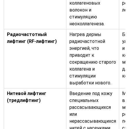
коллагеновых
рез
волокон и
лет
стимуляцию
неоколлагенеза.
Радиочастотный
Нагрев дермы
Бе
лифтинг (RF-лифтинг)
радиочастотной
ул
энергией, что
и 
приводит к
ко
сокращению старого
мо
коллагена и
дл
стимуляции
ко
выработки нового.
Нитевой лифтинг
Введение под кожу
Мг
(тредлифтинг)
специальных
ви
рассасывающихся
ми
или
ре
нерассасывающихся
пе
нитей с насечками,
ст