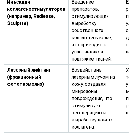
Инъекции
Введение
Ес
коллагеностимуляторов
препаратов,
ре
(например, Radiesse,
стимулирующих
по
Sculptra)
выработку
ул
собственного
со
коллагена в коже,
дл
что приводит к
эф
уплотнению и
лет
подтяжке тканей.
Лазерный лифтинг
Воздействие
Ул
(фракционный
лазерным лучом на
те
фототермолиз)
кожу, создавая
ум
микрозоны
мо
повреждения, что
пи
стимулирует
ру
регенерацию и
ли
выработку нового
коллагена.