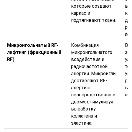
которые создают
вы
каркас и
кол
подтягивают ткани.
дл
рез
лет
Микроигольчатый RF-
Комбинация
Вы
лифтинг (фракционный
микроигольчатого
эф
RF)
воздействия и
ул
радиочастотной
те
энергии. Микроиглы
ум
доставляют RF-
ру
энергию
вы
непосредственно в
ли
дерму, стимулируя
выработку
коллагена и
эластина.