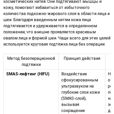
косметических нитей. Они подтягивают мышцы и
кожу, помогают избавиться от избыточного
количества подкожно-жирового слоя в области лица и
шеи. Благодаря введенным нитям кожа лица
подтягивается и удерживается в определенном
положении, что внешне проявляется красивым
овалом лица и формой шеи. Чаще всего для этих целей
используется круговая подтяжка лица без операции.
Метод безоперационной
Принцип действия
подтяжки
SMAS-лифтинг (HIFU)
Воздействие
Не
сфокусированным
от
ультразвуком на
ре
глубокие слои кожи
пе
(SMAS-слой),
на
вызывая
эф
сокращение
дл