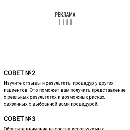
о реальных результатах и возможных рисках,
связанных с выбранной вами процедурой.
СОВЕТ №3
Обратите внимание на состав используемых
препаратов. Выбирайте клиники, которые используют
сертифицированные и проверенные средства, чтобы
минимизировать риск аллергических реакций и других
побочных эффектов.
СОВЕТ №4
Не забывайте о поддерживающем уходе после
процедуры. Используйте увлажняющие и питательные
средства, а также следите за режимом питания и
питья, чтобы продлить эффект подтяжки и улучшить
состояние кожи.