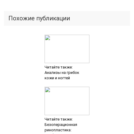
Читайте также:
Безоперационная
ринопластика:
особенности,
показания,
противопоказания
Читайте также:
Как распознать
невралгию
затылочного нерва и
как с ней справиться