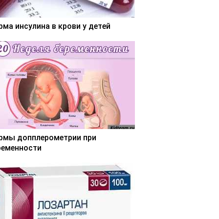
рма инсулина в крови у детей
рмы допплерометрии при
ременности