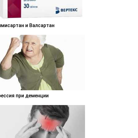
лмисартан и Валсартан
рессия при деменции