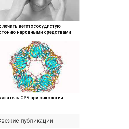
к лечить вегетососудистую
стонию народными средствами
казатель СРБ при онкологии
Свежие публикации