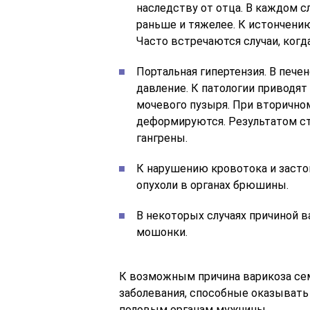
наследству от отца. В каждом 
раньше и тяжелее. К истончению
Часто встречаются случаи, когд
Портальная гипертензия. В пече
давление. К патологии приводят
мочевого пузыря. При вторично
деформируются. Результатом ст
гангрены.
К нарушению кровотока и засто
опухоли в органах брюшины.
В некоторых случаях причиной 
мошонки.
К возможным причина варикоза се
заболевания, способные оказывать
половым органам мужчины.