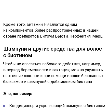
Лечебный шампунь и кондиционер от выпадения
волос с биотином, витамином РР и аргановым
маслом от Pura D`or;
Шампунь с хной и биотином и кондиционер
с витамином Н и экстрактами лекарственных
растений, Rainbow Research.
Но прием капсул Биотин, как рекомендует инструкция
по применению, не принесет должного результата без
коррекции образа жизни и режима питания. В рацион
необходимо включить продукты, содержащие
витамин В7 в достаточном количестве. Кроме того,
следует полностью отказаться от потребления
алкоголя. Доктора также рекомендуют заняться
восстановлением микрофлоры кишечника, принимая
эубиотики в форме капсул, растворов, кефиров
самостоятельного приготовления и т.д.