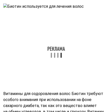
Эффективность лекарств на основе биотина
подтверждают и многочисленные отзывы.
Рита, 42 года
«Биотин посоветовала мне парикмахер, о пользе этого
препарата говорила и моя косметолог. Честно говоря,
думала, что результат не будет ничем отличаться
от приема поливитаминов, однако действие Биотина
меня потрясло. Специальные капсулы для красоты
волос я приобрела в аптеке, сейчас пью уже второй
курс».
Марина, 35 лет
«Заказала лекарство на одном небезызвестном
американском сайте биодобавок. Я довольна. Волосы