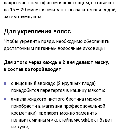
понадобится перетертая в кашицу мякоть;
ампула жидкого чистого биотина (можно
приобрести в магазине профессиональной
косметики), препарат можно заменить
поливитаминным «коктейлем», эффект будет
не хуже;
по 3 — 4 капли нескольких видов эфирного масла,
для стимуляции кровотока больше подойдет
можжевельник или сосна, герань, шалфей, иланг-
иланг, мандарин.
Полученное средство можно до 5 — 7 дней хранить
в холодильнике в плотно закупоренной банке.
На волосах держать такую маску можно до 40 минут.
Общий курс лечения составляет до 10 процедур.
Поливитаминные добавки с биотином