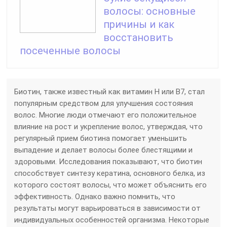
здоровыми. Исследования показывают, что биотин
способствует синтезу кератина, основного белка, из
которого состоят волосы, что может объяснить его
эффективность. Однако важно помнить, что
результаты могут варьироваться в зависимости от
индивидуальных особенностей организма. Некоторые
пользователи сообщают о заметных улучшениях уже
через несколько недель, в то время как другим может
потребоваться больше времени. Кроме того, биотин
полезен не только для волос, но и для кожи и ногтей,
что делает его универсальным дополнением к
рациону. Тем не менее, прежде чем начинать прием
добавок, стоит проконсультироваться с врачом,
чтобы избежать возможных побочных эффектов и
убедиться в необходимости этого витамина для
вашего организма.
Биотин – Витамин красоты и молодости. Польза и вред биотина. Витамин B7, H, коэнзим R.