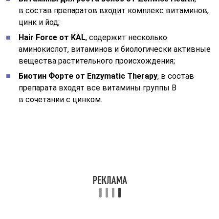
Шампуни и другие средства для волос
с биотином
Чтобы не опасаться побочного действия, например,
в период беременности и лактации, можно улучшить
состояние локонов и при помощи вполне безопасных
бальзамов и шампуней с добавлением биотина.
Это, например:
Кондиционер и укрепляющий шампунь с биотином
и бамбуком от Nature`s Gate;
Шампунь и кондиционер от Mill Creek, отличаются
более глубоким и выраженным действием;
Шампунь и энергетический тоник для кожи головы
с биотином и женьшенем для мужчин от Aubrey
Organics;