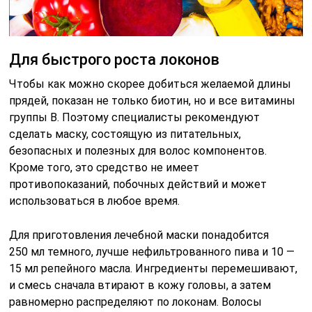
Для приготовления лечебной маски понадобится
250 мл темного, лучше нефильтрованного пива и 10 —
15 мл репейного масла. Ингредиенты перемешивают,
и смесь сначала втирают в кожу головы, а затем
равномерно распределяют по локонам. Волосы
накрывают целлофаном и полотенцем, оставляют
на 15 — 20 минут и смывают сначала теплой водой,
затем шампунем.
Для укрепления волос
Чтобы укрепить пряди, необходимо обеспечить
достаточным питанием волосяные луковицы.
Для этого через каждые 2 дня делают маску,
в состав которой входят:
очищенный авокадо (2 крупных плода),