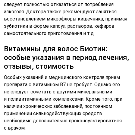
Витамины для оздоровления волос Биотин требуют
особого внимания при использовании на фоне
сахарного диабета, так как это вещество влияет
на обмен углеводов, в том числе и глюкозу. Витамин
Н очень важен и полезен при вынашивании ребенка
для полноценного обмена жиров и белков, деления
клеток, однако принимать его следует только
в составе специальных препаратов (например, Элевит
Пронаталь, 9 месяцев, Мультивит для беременных
и кормящих).