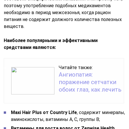
обоих глаз, как лечить
Maxi Hair Plus от Country Life
, содержит минералы,
аминокислоты, витамины А, С, группы В;
Витамины для роста волос от Zenwise Health
,
в состав препаратов входит комплекс витаминов,
цинк и йод;
Hair Force от KAL
, содержит несколько
аминокислот, витаминов и биологически активные
вещества растительного происхождения;
Биотин Форте от Enzymatic Therapy
, в состав
препарата входят все витамины группы В
в сочетании с цинком.
Кроме того, витамин Н является одним
из компонентов более распространенных в нашей
стране препаратов Витрум Бьюти, Перфектил, Мерц.