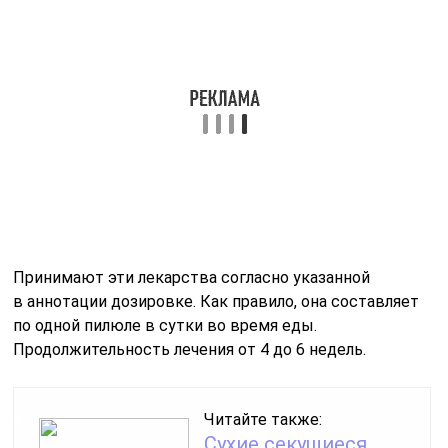
в аннотации дозировке. Как правило, она составляет
по одной пилюле в сутки во время еды.
Продолжительность лечения от 4 до 6 недель.
Читайте также:
Сухие секущиеся
волосы: основные
причины и как
восстановить
посеченные волосы
Биотин, также известный как витамин H или B7, стал
популярным средством для улучшения состояния
волос. Многие люди отмечают его положительное
влияние на рост и укрепление волос, утверждая, что
регулярный прием биотина помогает уменьшить
выпадение и делает волосы более блестящими и