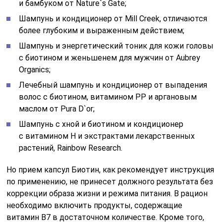
Витамины для волос Биотин:
особые указания в период лечения,
отзывы, стоимость
Особых указаний и медицинского контроля прием
препарата с витамином В7 не требует. Однако его
не следует сочетать с другими минеральными
и поливитаминными комплексами. Кроме того, при
наличии хронических заболеваний, постоянном
применении сильнодействующих средств
необходимо дополнительно проконсультироваться
с врачом.