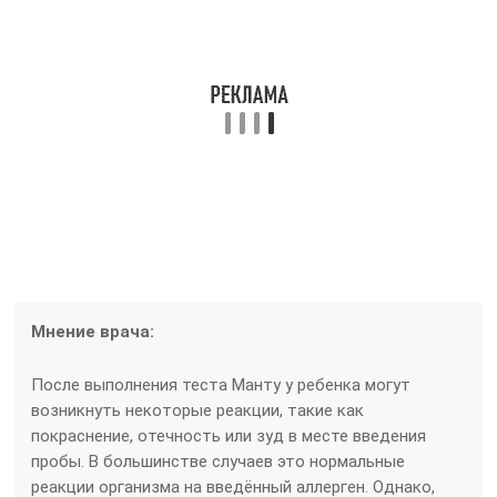
После выполнения теста Манту у ребенка могут
возникнуть некоторые реакции, такие как
покраснение, отечность или зуд в месте введения
пробы. В большинстве случаев это нормальные
реакции организма на введённый аллерген. Однако,
если после Манту у ребенка появились плохое
самочувствие, высокая температура, сильная боль или
отеки, следует обратиться к врачу. Специалисты
рекомендуют следить за общим состоянием ребенка,
обеспечивать ему покой и при необходимости давать
противовоспалительные препараты. При любых
тревожных симптомах важно обратиться за
медицинской помощью для дальнейшей консультации
и наблюдения.
Температура после Манту
В некоторых случаях бывает довольно просто
определить, заключается ли причина неестественно