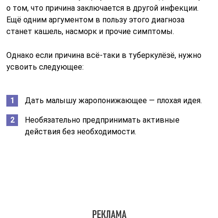
спадает довольно быстро — здесь даже не
потребуется помощь врача.
Осложнения после вакцинации БЦЖ
БЦЖ — это вакцина, предназначенная для
профилактики туберкулёза, и на сегодняшний день она
является единственным доступным средством для
предотвращения этого заболевания.
Следует отметить, что вакцина не обеспечивает
абсолютной защиты и эффективна лишь против
наиболее тяжёлых форм туберкулёза. В то же время, в
отношении самой распространённой формы болезни
её действие оказывается практически
незначительным. Однако альтернативных вакцин на
данный момент не существует.
После введения вакцины могут возникнуть