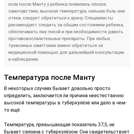
высокой температуры в туберкулёзё или дело в чем-
то ещё.
Температура, превышающая показатель 37,5, не
бывает связана с туберкулёзом. Она свидетельствует
о том, что причина заключается в другой инфекции.
Ещё одним аргументом в пользу этого диагноза
станет кашель, насморк и прочие симптомы.
Однако если причина всё-таки в туберкулёзё, нужно
усвоить следующее:
Дать малышу жаропонижающее — плохая идея.
Необязательно предпринимать активные
действия без необходимости.
Сбивать температуру не понадобиться, ведь она