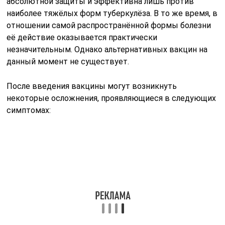
Образование гнойников под кожей и в мышцах.
Развитие БЦЖ-инфекции.
БЦЖ-инфекция в опорно-двигательной системе.
Анафилактический шок.
Формирование келоидного рубца.
Язвы, возникающие после вакцинации, чаще всего
указывают на повышенную чувствительность
ребёнка к туберкулину. В этом случае медицинская
помощь не требуется, и язвы заживают
самостоятельно в течение нескольких дней.
Гнойники, которые могут появиться,
свидетельствуют о неправильном выполнении
инъекции, и они обычно формируются спустя месяц
после вакцинации.