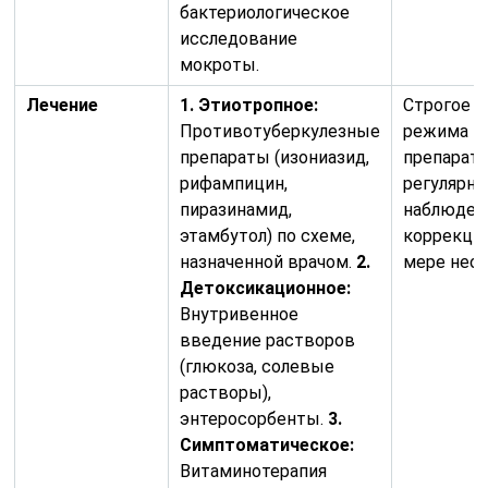
бактериологическое
исследование
мокроты.
Лечение
1. Этиотропное:
Строгое 
Противотуберкулезные
режима п
препараты (изониазид,
препарато
рифампицин,
регулярно
пиразинамид,
наблюдени
этамбутол) по схеме,
коррекция
назначенной врачом.
2.
мере нео
Детоксикационное:
Внутривенное
введение растворов
(глюкоза, солевые
растворы),
энтеросорбенты.
3.
Симптоматическое:
Витаминотерапия