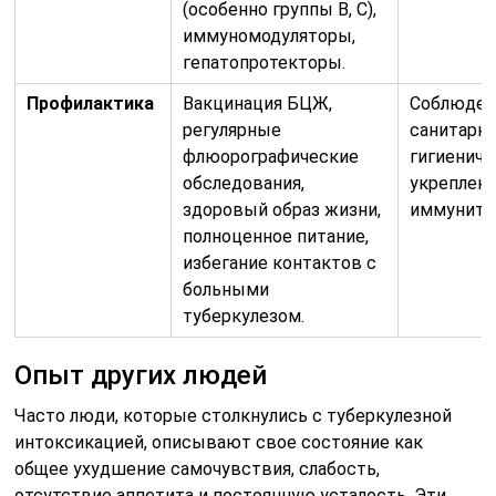
(особенно группы В, С),
иммуномодуляторы,
гепатопротекторы.
Профилактика
Вакцинация БЦЖ,
Соблюден
регулярные
санитарно
флюорографические
гигиениче
обследования,
укреплен
здоровый образ жизни,
иммуните
полноценное питание,
избегание контактов с
больными
туберкулезом.
Опыт других людей
Часто люди, которые столкнулись с туберкулезной
интоксикацией, описывают свое состояние как
общее ухудшение самочувствия, слабость,
отсутствие аппетита и постоянную усталость. Эти