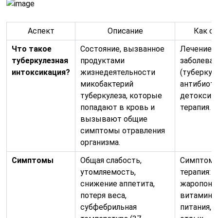
Аспект
Описание
Как с
Что такое
Состояние, вызванное
Лечение 
туберкулезная
продуктами
заболева
интоксикация?
жизнедеятельности
(туберкул
микобактерий
антибиот
туберкулеза, которые
детоксик
попадают в кровь и
терапия.
вызывают общие
симптомы отравления
организма.
Симптомы
Общая слабость,
Симптома
утомляемость,
терапия:
снижение аппетита,
жаропони
потеря веса,
витамины
субфебрильная
питания, 