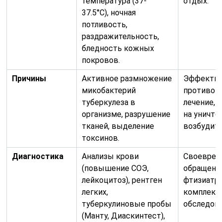
температура (37-
отдых.
37.5°C), ночная
потливость,
раздражительность,
бледность кожных
покровов.
Причины
Активное размножение
Эффекти
микобактерий
противот
туберкулеза в
лечение, 
организме, разрушение
на уничт
тканей, выделение
возбудите
токсинов.
Диагностика
Анализы крови
Своеврем
(повышение СОЭ,
обращение
лейкоцитоз), рентген
фтизиатру
легких,
комплекс
туберкулиновые пробы
обследова
(Манту, Диаскинтест),