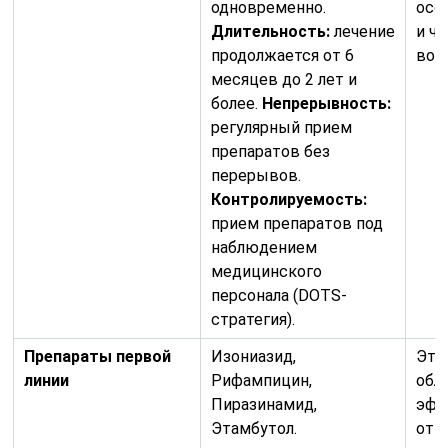
одновременно.
осо
Длительность:
лечение
и ч
продолжается от 6
воз
месяцев до 2 лет и
более.
Непрерывность:
регулярный прием
препаратов без
перерывов.
Контролируемость:
прием препаратов под
наблюдением
медицинского
персонала (DOTS-
стратегия).
Препараты первой
Изониазид,
Эти
линии
Рифампицин,
обл
Пиразинамид,
эфф
Этамбутол.
отн