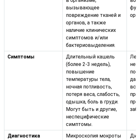
в организме,
вос
вызывающее
фун
повреждение тканей и
орг
органов, а также
наличие клинических
симптомов и/или
бактериовыделения.
Симптомы
Длительный кашель
Леч
(более 2-3 недель),
нем
повышение
пос
температуры тела,
даж
ночная потливость,
все
потеря веса, слабость,
пре
одышка, боль в груди.
про
Могут быть и другие,
заб
неспецифические
симптомы.
Диагностика
Микроскопия мокроты
Диа