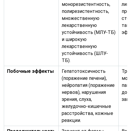
монорезистентность,
лин
полирезистентность,
про
множественную
сто
лекарственную
так
устойчивость (МЛУ-ТБ)
эфф
и широкую
лекарственную
устойчивость (ШЛУ-
ТБ).
Побочные эффекты
Гепатотоксичность
Тре
(поражение печени),
мон
нейропатия (поражение
пац
нервов), нарушения
доз
зрения, слуха,
зам
желудочно-кишечные
расстройства, кожные
реакции.