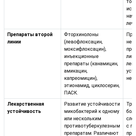
ток
исп
нач
лече
Препараты второй
Фторхинолоны
При
линии
(левофлоксацин,
неэ
моксифлоксацин),
пре
инъекционные
лин
препараты (канамицин,
лек
амикацин,
уст
капреомицин),
неп
этионамид, циклосерин,
ПАСК.
Лекарственная
Развитие устойчивости
Тре
устойчивость
микобактерий к одному
бол
или нескольким
сло
противотуберкулезным
с п
препаратам. Различают
пре