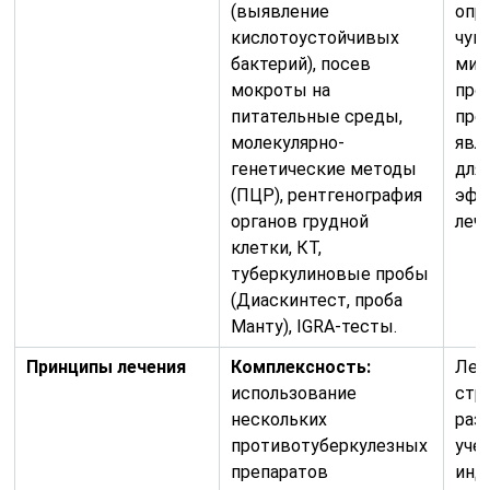
(выявление
опр
кислотоустойчивых
чув
бактерий), посев
мик
мокроты на
про
питательные среды,
пре
молекулярно-
явл
генетические методы
для
(ПЦР), рентгенография
эфф
органов грудной
лече
клетки, КТ,
туберкулиновые пробы
(Диаскинтест, проба
Манту), IGRA-тесты.
Принципы лечения
Комплексность:
Леч
использование
стр
нескольких
раз
противотуберкулезных
уче
препаратов
инд