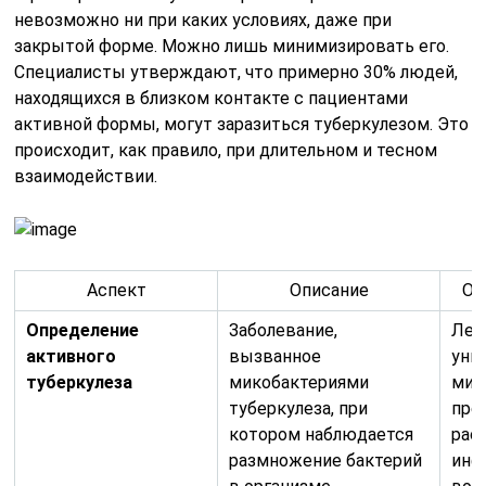
невозможно ни при каких условиях, даже при
закрытой форме. Можно лишь минимизировать его.
Специалисты утверждают, что примерно 30% людей,
находящихся в близком контакте с пациентами
активной формы, могут заразиться туберкулезом. Это
происходит, как правило, при длительном и тесном
взаимодействии.
Аспект
Описание
Ос
Определение
Заболевание,
Леч
активного
вызванное
уни
туберкулеза
микобактериями
мик
туберкулеза, при
пре
котором наблюдается
рас
размножение бактерий
инф