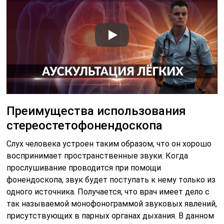
воспринимает пространственные звуки. Когда
прослушивание проводится при помощи
фонендоскопа, звук будет поступать к нему только из
одного источника. Получается, что врач имеет дело с
так называемой монофонограммой звуковых явлений,
присутствующих в парных органах дыхания. В данном
случае не так просто различать детали, потому что
громкие звуки их перекрывают.
Из-за высокоамплитудных звуковых феноменов
тихие явления часто остаются невыявленными,
поэтому диагностика может оказаться ошибочной и
поздней.