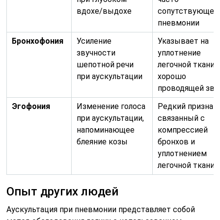
уплотнением
легочной ткани
Опыт других людей
Аускультация при пневмонии представляет собой
метод обследования легких с использованием
стетоскопа, который дает возможность врачу
обнаружить специфические звуки, указывающие на
воспалительный процесс в легочной ткани. Пациенты,
проходившие аускультацию при подозрении на
пневмонию, отмечают, что врач уделяет особое
внимание дыхательным звукам — хрипам, шумам и
свистам. Многие из них подчеркивают, что процедура
может вызывать некоторые неудобства из-за
необходимости делать глубокие вдохи, однако
значимость этого исследования для постановки
точного диагноза не вызывает сомнений. Люди
считают, что аускультация при пневмонии является