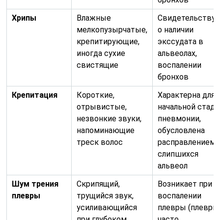
слипшихся
альвеол
Шум трения
Скрипящий,
Возникает при
плевры
трущийся звук,
воспалении
усиливающийся
плевры (плеврит
при глубоком
часто
вдохе/выдохе
сопутствующе
пневмонии
Бронхофония
Усиление
Указывает на
звучности
уплотнение
шепотной речи
легочной ткани,
при аускультации
хорошо
проводящей зву
Эгофония
Изменение голоса
Редкий признак,
при аускультации,
связанный с
напоминающее
компрессией
блеяние козы
бронхов и