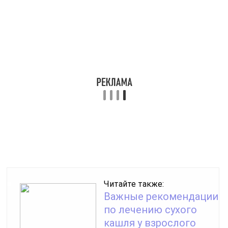
Читайте также:
Важные рекомендации
по лечению сухого
кашля у взрослого
Аускультация пригодится для выявления обширной
бронхопневмонии, которая сопровождается
патологическим бронхиальным дыханием.
Такой симптом также указывает на крупную полость
в лёгких или на крупозный тип патологии.
Признак
Характеристика
Значение