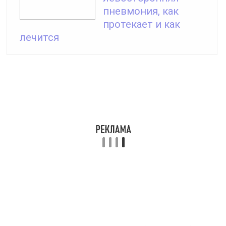
характерных хрустящих звуков (крепитации);
влажных хрипов, возникающих, когда больной
старается набрать в лёгкие воздух.
При наличии крупозной формы альвеолярные стенки
покрываются слизеподобной мокротой, поэтому на
вдохе слышен своеобразный треск. Даже после
прокашливания треск остаётся. В этом состоит его
отличие от хрипов.
Происхождение хрипов объясняется структурой
экссудата, присутствующего в бронхах. Он
представляет собой большое скопление пузырьков.