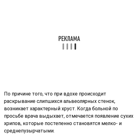
По причине того, что при вдохе происходит
раскрывание слипшихся альвеолярных стенок,
возникает характерный хруст. Когда больной по
просьбе врача выдыхает, отмечается появление сухих
хрипов, которые постепенно становятся мелко- и
среднепузырчатыми.
Какая бы форма воспаления ни присутствовала,
особенность возникающих хрипов заключается в
следующем:
Ими сопровождается как вдох, так и выдох.
Покашливание влияет на звучность хрипов и на
их количество.
Фонендоскоп не может поменять характер
звуковых феноменов.