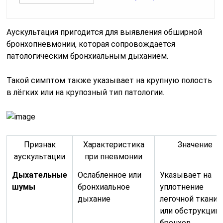
аускультации
при пневмонии
Дыхательные
Ослабленное или
Указывает на
шумы
бронхиальное
уплотнение
дыхание
легочной ткани
или обструкцию
бронхов
Хрипы
Влажные
Свидетельству
мелкопузырчатые,
о наличии
крепитирующие,
экссудата в
иногда сухие
альвеолах,
свистящие
воспалении
бронхов
Крепитация
Короткие,
Характерна для
отрывистые,
начальной стади
незвонкие звуки,
пневмонии,
напоминающие
обусловлена
треск волос
расправлением