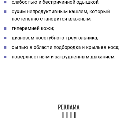
слабостью и беспричинной одышкой;
сухим непродуктивным кашлем, который
постепенно становится влажным;
гиперемией кожи;
цианозом носогубного треугольника;
сыпью в области подбородка и крыльев носа;
поверхностным и затруднённым дыханием.
Специалисту несложно при первичном осмотре
понять, что присутствует крупозная пневмония.
Однако диагноз будет поставлен окончательно после
ряда обследований.
Аускультация является важной частью первичной
диагностики. Благодаря прослушиванию поражённого
органа обнаруживаются звуковые явления,
свидетельствующие о заболевании.