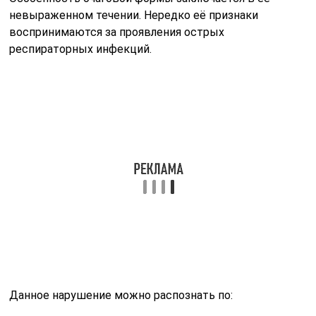
Данное нарушение можно распознать по:
скачкам фебрильной температуры;
влажному кашлю с выделением гноя;
усиленному потоотделению;
боли в груди;
акроцианозу;
слабости;
головокружению.
Проводя аускультацию, специалист обнаруживает
наличие: