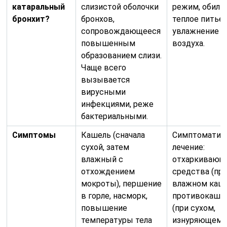
катаральный
слизистой оболочки
режим, обиль
бронхит?
бронхов,
теплое питье,
сопровождающееся
увлажнение
повышенным
воздуха.
образованием слизи.
Чаще всего
вызывается
вирусными
инфекциями, реже
бактериальными.
Симптомы
Кашель (сначала
Симптоматич
сухой, затем
лечение:
влажный с
отхаркивающ
отхождением
средства (пр
мокроты), першение
влажном кашл
в горле, насморк,
противокашл
повышение
(при сухом,
температуры тела
изнуряющем