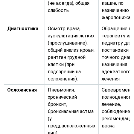
(не всегда), общая
кашле, по
слабость.
назначению вр
жаропонижаю
Диагностика
Осмотр врача,
Обращение к
аускультация легких
терапевту ил
(прослушивание),
педиатру для
общий анализ крови,
постановки
рентген грудной
точного диагн
клетки (при
назначения
подозрении на
адекватного
осложнения).
лечения.
Осложнения
Пневмония,
Своевременн
хронический
полноценное
бронхит,
лечение,
бронхиальная астма
соблюдение 
(у
рекомендаци
предрасположенных
врача.
лиц).