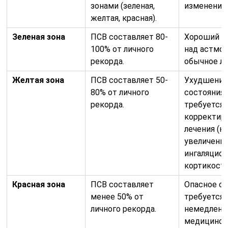
зонами (зеленая,
изменения 
желтая, красная).
Зеленая зона
ПСВ составляет 80-
Хороший к
100% от личного
над астмой
рекорда.
обычное ле
Желтая зона
ПСВ составляет 50-
Ухудшени
80% от личного
состояния,
рекорда.
требуется
корректир
лечения (н
увеличени
ингаляцио
кортикосте
Красная зона
ПСВ составляет
Опасное со
менее 50% от
требуется
личного рекорда.
немедленн
медицинск