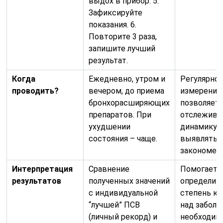
выдох в прибор. 5.
Зафиксируйте
показания. 6.
Повторите 3 раза,
запишите лучший
результат.
Когда
Ежедневно, утром и
Регулярно
проводить?
вечером, до приема
измерений
бронхорасширяющих
позволяет
препаратов. При
отслежива
ухудшении
динамику 
состояния – чаще.
выявлять
закономер
Интерпретация
Сравнение
Помогает
результатов
полученных значений
определит
с индивидуальной
степень ко
“лучшей” ПСВ
над заболе
(личный рекорд) и
необходим