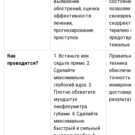
выявление
состояния
обострений, оценка
позволяет
эффективности
своевреме
лечения,
скорректи
прогнозирование
терапию и
приступов.
предотвра
тяжелые п
Как
1. Встаньте или
Правильна
проводится?
сядьте прямо. 2.
техника
Сделайте
обеспечив
максимально
точность
глубокий вдох. 3.
измерений
Плотно обхватите
достоверн
мундштук
результато
пикфлоуметра
губами. 4. Сделайте
максимально
быстрый и сильный