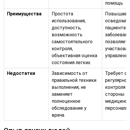
помощь.
Преимущества
Простота
Повышает
использования,
осведомле
доступность,
пациента 
возможность
заболевани
самостоятельного
позволяет
контроля,
участвоват
объективная оценка
управлении
состояния легких.
Недостатки
Зависимость от
Требует об
правильной техники
регулярног
выполнения, не
контроля с
заменяет
стороны
полноценное
медицинск
обследование у
персонала.
врача.