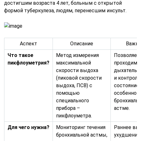
достигшим возраста 4 лет, больным с открытой
формой туберкулеза, людям, перенесшим инсульт.
Аспект
Описание
Важно
Что такое
Метод измерения
Позволяет
пикфлоуметрия?
максимальной
проходимо
скорости выдоха
дыхательн
(пиковой скорости
и контрол
выдоха, ПСВ) с
состояние 
помощью
особенно 
специального
бронхиаль
прибора –
астме.
пикфлоуметра.
Для чего нужна?
Мониторинг течения
Раннее вы
бронхиальной астмы,
ухудшения