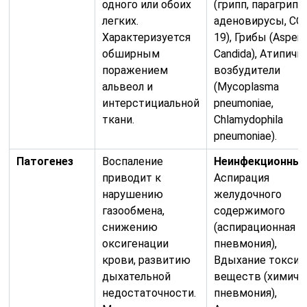
одного или обоих
(грипп, парагрипп,
легких.
аденовирусы, CO
Характеризуется
19), Грибы (Aspergi
обширным
Candida), Атипич
поражением
возбудители
альвеол и
(Mycoplasma
интерстициальной
pneumoniae,
ткани.
Chlamydophila
pneumoniae).
Патогенез
Воспаление
Неинфекционные
приводит к
Аспирация
нарушению
желудочного
газообмена,
содержимого
снижению
(аспирационная
оксигенации
пневмония),
крови, развитию
Вдыхание токси
дыхательной
веществ (химиче
недостаточности.
пневмония),