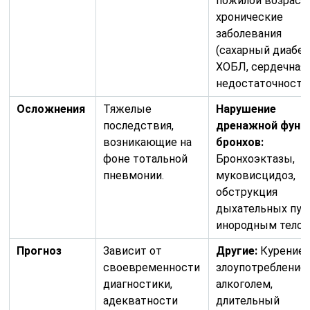
пожилой возраст,
хронические
заболевания
(сахарный диабет
ХОБЛ, сердечная
недостаточность)
Осложнения
Тяжелые
Нарушение
последствия,
дренажной функ
возникающие на
бронхов:
фоне тотальной
Бронхоэктазы,
пневмонии.
муковисцидоз,
обструкция
дыхательных пут
инородным телом
Прогноз
Зависит от
Другие:
Курение,
своевременности
злоупотребление
диагностики,
алкоголем,
адекватности
длительный