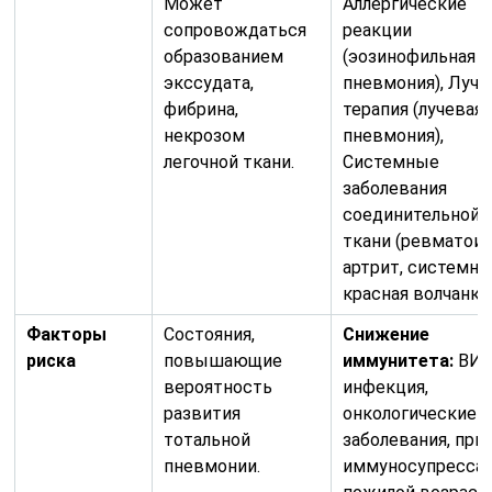
Может
Аллергические
сопровождаться
реакции
образованием
(эозинофильная
экссудата,
пневмония), Луче
фибрина,
терапия (лучевая
некрозом
пневмония),
легочной ткани.
Системные
заболевания
соединительной
ткани (ревматои
артрит, системна
красная волчанка)
Факторы
Состояния,
Снижение
риска
повышающие
иммунитета:
ВИЧ
вероятность
инфекция,
развития
онкологические
тотальной
заболевания, при
пневмонии.
иммуносупрессан