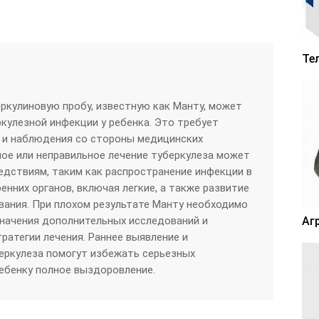
Те
еркулиновую пробу, известную как Манту, может
ркулезной инфекции у ребенка. Это требует
 и наблюдения со стороны медицинских
ое или неправильное лечение туберкулеза может
едствиям, таким как распространение инфекции в
енних органов, включая легкие, а также развитие
ания. При плохом результате Манту необходимо
значения дополнительных исследований и
Аг
ратегии лечения. Раннее выявление и
еркулеза помогут избежать серьезных
ебенку полное выздоровление.