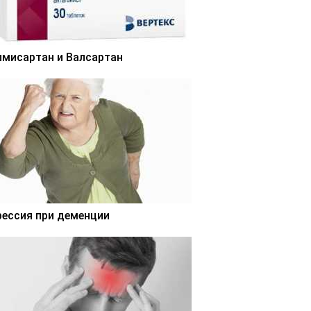
лмисартан и Валсартан
рессия при деменции