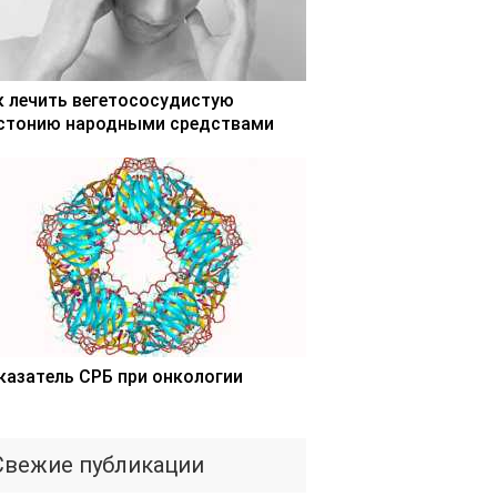
к лечить вегетососудистую
стонию народными средствами
казатель СРБ при онкологии
Свежие публикации