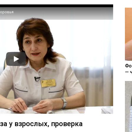
доровья
Фо
— 
за у взрослых, проверка