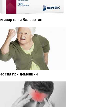
лмисартан и Валсартан
рессия при деменции