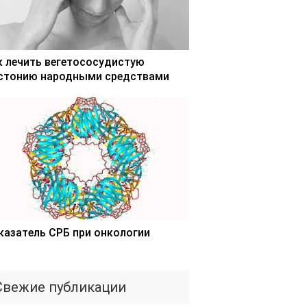
к лечить вегетососудистую
стонию народными средствами
казатель СРБ при онкологии
Свежие публикации