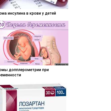
рма инсулина в крови у детей
рмы допплерометрии при
ременности