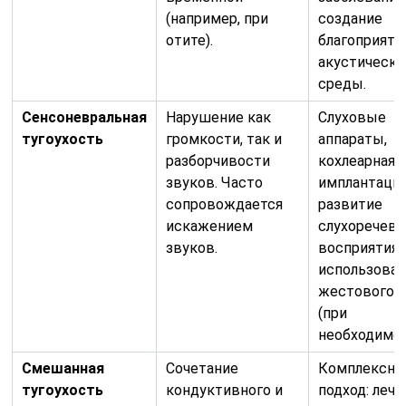
(например, при
создание
отите).
благоприятн
акустическо
среды.
Сенсоневральная
Нарушение как
Слуховые
тугоухость
громкости, так и
аппараты,
разборчивости
кохлеарная
звуков. Часто
имплантация
сопровождается
развитие
искажением
слухоречево
звуков.
восприятия,
использова
жестового 
(при
необходимос
Смешанная
Сочетание
Комплексн
тугоухость
кондуктивного и
подход: леч