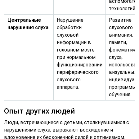
вспомогате
технологий.
Центральные
Нарушение
Развитие
нарушения слуха
обработки
слухового
слуховой
внимания,
информации в
памяти,
головном мозге
фонематиче
при нормальном
слуха,
функционировании
использова
периферического
визуальных 
слухового
индивидуал
аппарата.
программы
обучения.
Опыт других людей
Люди, встречающиеся с детьми, столкнувшимися с
нарушениями слуха, выражают восхищение и
вдохновение их бесконечной силой и оптимизмом.