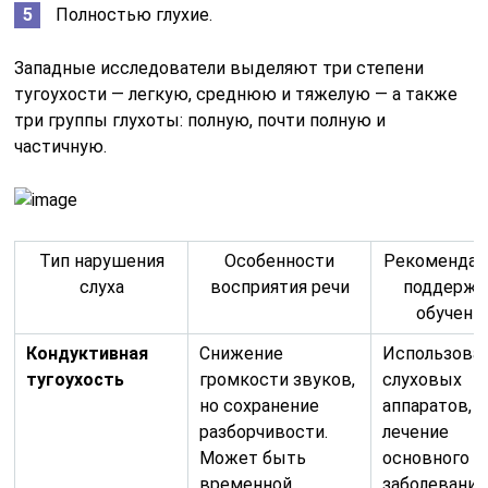
Полностью глухие.
Западные исследователи выделяют три степени
тугоухости — легкую, среднюю и тяжелую — а также
три группы глухоты: полную, почти полную и
частичную.
Тип нарушения
Особенности
Рекомендац
слуха
восприятия речи
поддержк
обучен
Кондуктивная
Снижение
Использова
тугоухость
громкости звуков,
слуховых
но сохранение
аппаратов,
разборчивости.
лечение
Может быть
основного
временной
заболевания