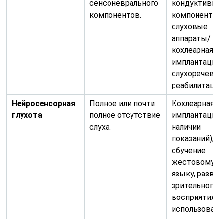
сенсоневрального
кондуктивн
компонентов.
компонента,
слуховые
аппараты/
кохлеарная
имплантация
слухоречева
реабилитаци
Нейросенсорная
Полное или почти
Кохлеарная
глухота
полное отсутствие
имплантация
слуха.
наличии
показаний),
обучение
жестовому
языку, разв
зрительного
восприятия,
использова