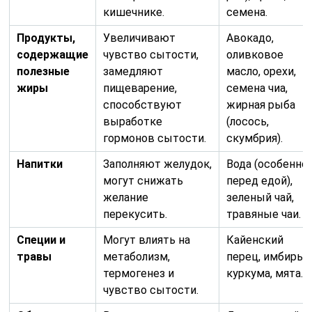
кишечнике.
семена.
Продукты,
Увеличивают
Авокадо,
содержащие
чувство сытости,
оливковое
полезные
замедляют
масло, орехи,
жиры
пищеварение,
семена чиа,
способствуют
жирная рыба
выработке
(лосось,
гормонов сытости.
скумбрия).
Напитки
Заполняют желудок,
Вода (особенно
могут снижать
перед едой),
желание
зеленый чай,
перекусить.
травяные чаи.
Специи и
Могут влиять на
Кайенский
травы
метаболизм,
перец, имбирь,
термогенез и
куркума, мята.
чувство сытости.