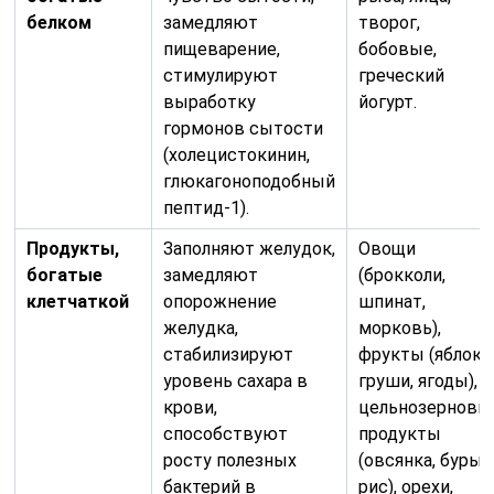
белком
замедляют
творог,
пищеварение,
бобовые,
стимулируют
греческий
выработку
йогурт.
гормонов сытости
(холецистокинин,
глюкагоноподобный
пептид-1).
Продукты,
Заполняют желудок,
Овощи
богатые
замедляют
(брокколи,
клетчаткой
опорожнение
шпинат,
желудка,
морковь),
стабилизируют
фрукты (яблоки
уровень сахара в
груши, ягоды),
крови,
цельнозерновы
способствуют
продукты
росту полезных
(овсянка, бурый
бактерий в
рис), орехи,