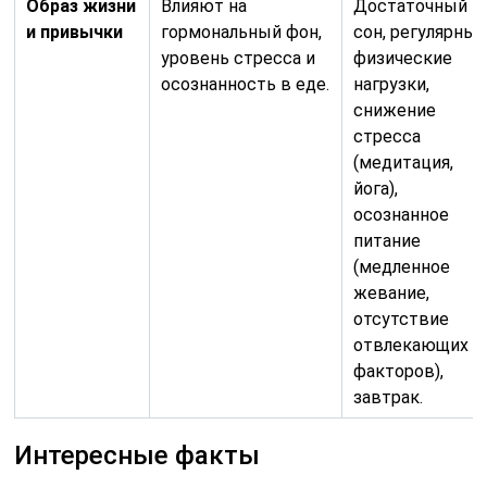
Образ жизни
Влияют на
Достаточный
и привычки
гормональный фон,
сон, регулярны
уровень стресса и
физические
осознанность в еде.
нагрузки,
снижение
стресса
(медитация,
йога),
осознанное
питание
(медленное
жевание,
отсутствие
отвлекающих
факторов),
завтрак.
Интересные факты