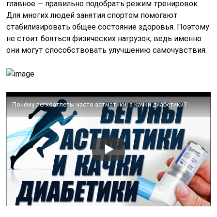
обострений и обеспечить безопасность во время
тренировок.
1. Консультация с врачом:
Перед началом любой
физической активности астматикам рекомендуется
проконсультироваться с врачом. Специалист поможет
оценить степень контроля над заболеванием и даст
рекомендации по выбору подходящих видов спорта.
2. Выбор подходящего вида спорта:
Некоторые
виды физической активности могут быть более
подходящими для людей с астмой. Например,
плавание, йога и ходьба считаются безопасными и
полезными. Эти виды спорта помогают развивать
выносливость и улучшают дыхательную функцию, не
вызывая чрезмерной нагрузки на дыхательные пути.
3. Постепенное увеличение нагрузки:
Начинать