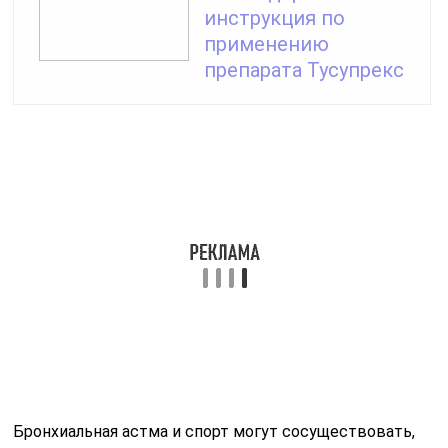
Почему легкоатлеты часто астматики, а качки диабетики?
Рекомендации по тренировкам для
астматиков
Занятия спортом и физическая активность могут
быть полезными для людей с астмой, однако важно
учитывать индивидуальные особенности и следовать
определённым рекомендациям, чтобы избежать