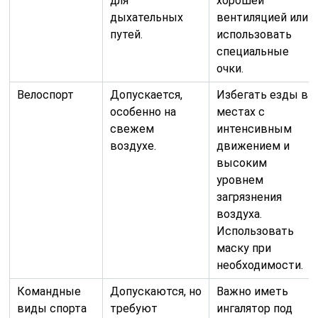
для
хорошей
дыхательных
вентиляцией или
путей.
использовать
специальные
очки.
Велоспорт
Допускается,
Избегать езды в
особенно на
местах с
свежем
интенсивным
воздухе.
движением и
высоким
уровнем
загрязнения
воздуха.
Использовать
маску при
необходимости.
Командные
Допускаются, но
Важно иметь
виды спорта
требуют
ингалятор под