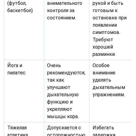
(футбол,
внимательного
рукой и быть
баскетбол)
контроля за
готовым к
состоянием.
остановке при
появлении
симптомов.
Требуют
хорошей
разминки.
Йога и
Очень
Особое
пилатес
рекомендуются,
внимание
так как
уделять
улучшают
дыхательным
дыхательную
упражнениям.
функцию и
укрепляют
мышцы кора.
Тяжелая
Допускается с
Избегать
атлетика
осторожностью,
задержки