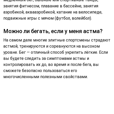
Чем нельзя заниматься с астмой?
Астматикам подходят: легкая атлетика, гимнастика,
велоспорт, плавание, баскетбол, фитнес, футбол.
Нежелательны зимние виды спорта, бег, а также
тренировки с задержкой дыхания.
Какой спорт лучше для астматиков?
Специалисты рекомендуют выбирать виды спорта,
которые укрепляют диафрагму и плечевой пояс:
плавание, водная аэробика, гимнастика.
Советы
СОВЕТ №1