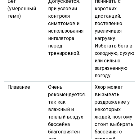
Бег
Допускается,
Начинать с
(умеренный
при условии
коротких
темп)
контроля
дистанций,
симптомов и
постепенно
использования
увеличивая
ингалятора
нагрузку.
перед
Избегать бега в
тренировкой.
холодную, сухую
или сильно
загрязненную
погоду.
Плавание
Очень
Хлор может
рекомендуется,
вызывать
так как
раздражение у
влажный и
некоторых
теплый воздух
людей, поэтому
бассейна
стоит выбирать
благоприятен
бассейны с