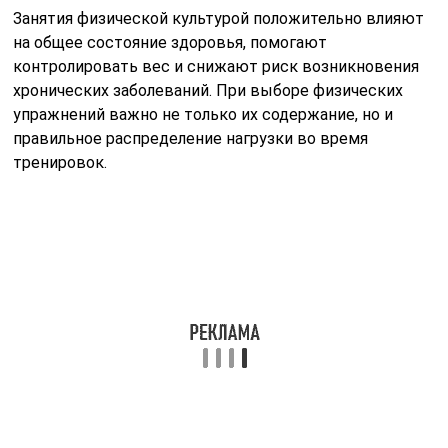
Занятия физической культурой положительно влияют
на общее состояние здоровья, помогают
контролировать вес и снижают риск возникновения
хронических заболеваний. При выборе физических
упражнений важно не только их содержание, но и
правильное распределение нагрузки во время
тренировок.
Что следует учитывать при выборе вида спорта:
возраст пациента;
степень тяжести заболевания;
уровень физической подготовки;
общее состояние здоровья.
Нельзя сразу приступать к интенсивным
тренировкам, так как это может негативно
отразиться на здоровье. Все физические активности