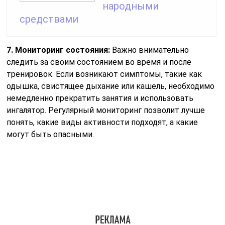
Следуя этим рекомендациям, люди с астмой могут
безопасно заниматься спортом и получать от этого
удовольствие, улучшая свою физическую форму и
общее состояние здоровья.
Вопрос-ответ
Можно ли при астме заниматься бегом?
Астматикам обычно позволительно заниматься
следующими видами спорта: легкая атлетика, игра в
теннис или бадминтон, скандинавская ходьба,
медленный бег, бальные или спортивные танцы,
занятия фитнесом, плавание в бассейне, занятия
аэробикой, аквааэробикой, катание на велосипеде,
подвижные игры с мячом (футбол, волейбол).
Можно ли бегать, если у меня астма?