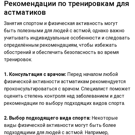
тренировки следует с низкой интенсивности и
постепенно увеличивать нагрузку. Это поможет
организму адаптироваться и снизит риск
возникновения астматических приступов.
Рекомендуется начинать с 10-15 минут легкой
активности и увеличивать время и интенсивность по
мере улучшения состояния.
4. Техника дыхания:
Правильная техника дыхания
играет важную роль в тренировках для астматиков.
Рекомендуется использовать диафрагмальное
дыхание, которое помогает улучшить вентиляцию
легких и снизить напряжение. Также полезно
практиковать дыхательные упражнения, которые
могут помочь в контроле симптомов астмы.
5. Избегание триггеров:
Важно избегать факторов,
которые могут спровоцировать астматический
приступ во время тренировки. Это могут быть