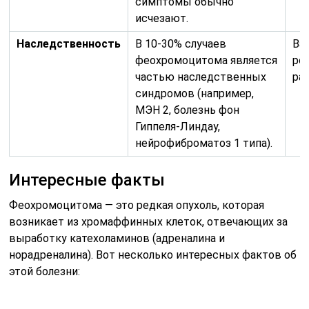
симптомы обычно
исчезают.
Наследственность
В 10-30% случаев
Ва
феохромоцитома является
ро
частью наследственных
ра
синдромов (например,
МЭН 2, болезнь фон
Гиппеля-Линдау,
нейрофиброматоз 1 типа).
Интересные факты
Феохромоцитома — это редкая опухоль, которая
возникает из хромаффинных клеток, отвечающих за
выработку катехоламинов (адреналина и
норадреналина). Вот несколько интересных фактов об
этой болезни: