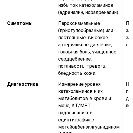
избыток катехоламинов
(адреналин, норадреналин).
Симптомы
Пароксизмальные
По
(приступообразные) или
за
постоянные: высокое
за
артериальное давление,
об
головная боль, учащенное
сердцебиение,
потливость, тревога,
бледность кожи.
Диагностика
Измерение уровня
Не
катехоламинов и их
по
метаболитов в крови и
ди
моче, КТ/МРТ
ло
надпочечников,
сцинтиграфия с
метайодбензилгуанидином