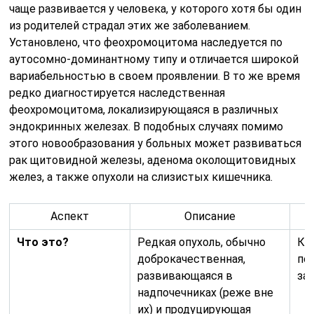
чаще развивается у человека, у которого хотя бы один
из родителей страдал этих же заболеванием.
Установлено, что феохромоцитома наследуется по
аутосомно-доминантному типу и отличается широкой
вариабельностью в своем проявлении. В то же время
редко диагностируется наследственная
феохромоцитома, локализирующаяся в различных
эндокринных железах. В подобных случаях помимо
этого новообразования у больных может развиваться
рак щитовидной железы, аденома околощитовидных
желез, а также опухоли на слизистых кишечника.
Аспект
Описание
Что это?
Редкая опухоль, обычно
Кр
доброкачественная,
по
развивающаяся в
за
надпочечниках (реже вне
их) и продуцирующая