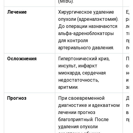
(MIBG).
Лечение
Хирургическое удаление
Ед
опухоли (адреналэктомия).
ра
До операции назначаются
ле
альфа-адреноблокаторы
тщ
для контроля
пр
артериального давления.
по
Осложнения
Гипертонический криз,
По
инсульт, инфаркт
оп
миокарда, сердечная
не
недостаточность,
и 
аритмии.
за
Прогноз
При своевременной
Да
диагностике и адекватном
по
лечении прогноз
вы
благоприятный. После
пр
удаления опухоли