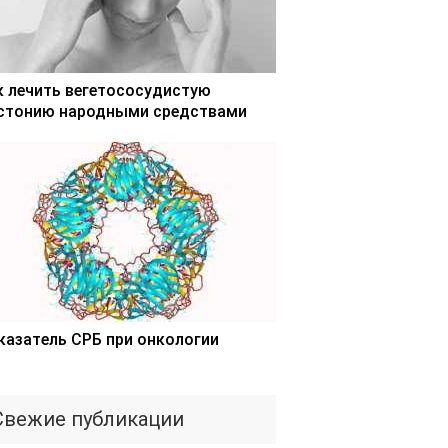
к лечить вегетососудистую
стонию народными средствами
казатель СРБ при онкологии
Свежие публикации