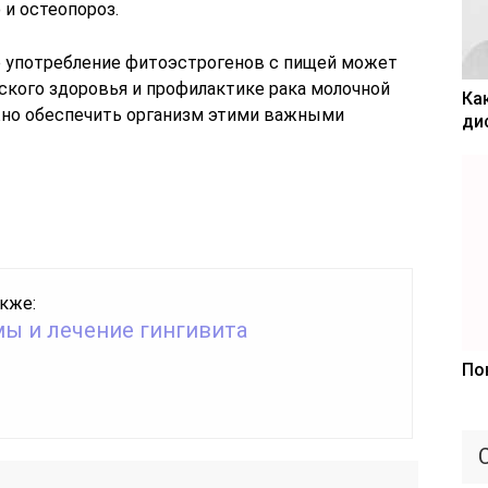
и остеопороз.
е употребление фитоэстрогенов с пищей может
кого здоровья и профилактике рака молочной
Ка
жно обеспечить организм этими важными
ди
кже:
ы и лечение гингивита
По