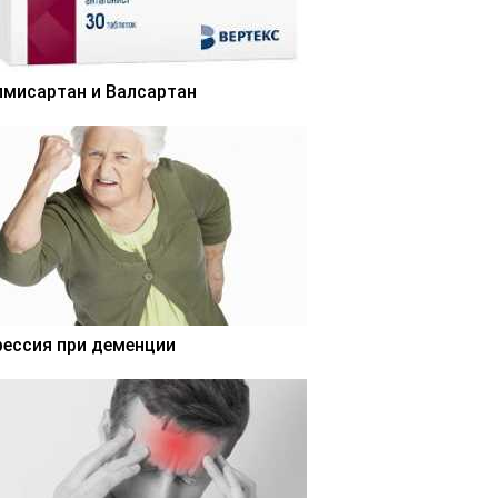
лмисартан и Валсартан
рессия при деменции