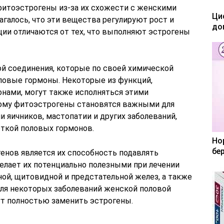
 фитоэстрогены из-за их схожести с женскими
Ци
галось, что эти вещества регулируют рост и
до
ции отличаются от тех, что выполняют эстрогены
й соединения, которые по своей химической
ловые гормоны. Некоторые из функций,
нами, могут также исполняться этими
ому фитоэстрогены становятся важными для
 яичников, мастопатии и других заболеваний,
ткой половых гормонов.
Но
бе
нов является их способность подавлять
делает их потенциально полезными при лечении
ой, щитовидной и предстательной желез, а также
для некоторых заболеваний женской половой
ут полностью заменить эстрогены.