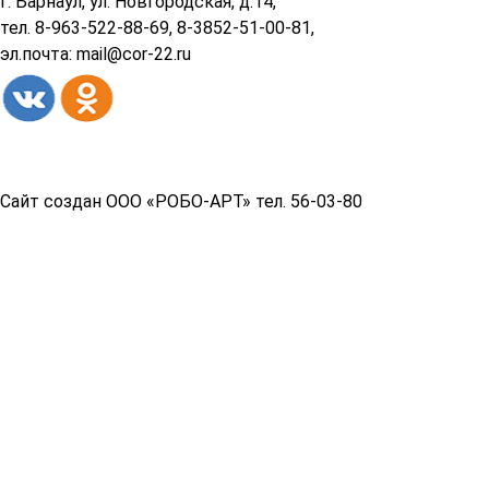
подвала
г. Барнаул, ул. Новгородская, д.14,
тел. 8-963-522-88-69, 8-3852-51-00-81,
эл.почта: mail@cor-22.ru
Copyright© 2026 год
Сайт создан ООО «РОБО-АРТ» тел. 56-03-80