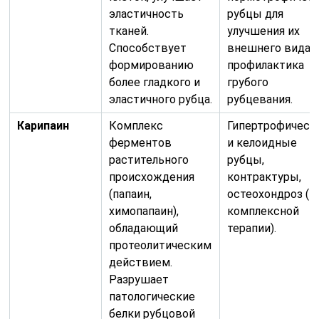
эластичность
рубцы для
тканей.
улучшения их
Способствует
внешнего вида,
формированию
профилактика
более гладкого и
грубого
эластичного рубца.
рубцевания.
Карипаин
Комплекс
Гипертрофическ
ферментов
и келоидные
растительного
рубцы,
происхождения
контрактуры,
(папаин,
остеохондроз (в
химопапаин),
комплексной
обладающий
терапии).
протеолитическим
действием.
Разрушает
патологические
белки рубцовой