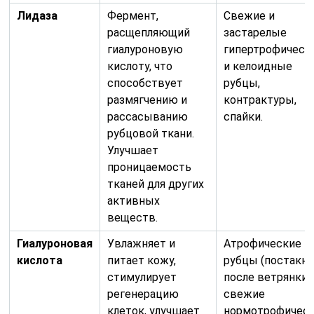
Лидаза
Фермент,
Свежие и
расщепляющий
застарелые
гиалуроновую
гипертрофическ
кислоту, что
и келоидные
способствует
рубцы,
размягчению и
контрактуры,
рассасыванию
спайки.
рубцовой ткани.
Улучшает
проницаемость
тканей для других
активных
веществ.
Гиалуроновая
Увлажняет и
Атрофические
кислота
питает кожу,
рубцы (постакне
стимулирует
после ветрянки),
регенерацию
свежие
клеток, улучшает
нормотрофичес