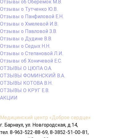
Отзывы об Оберемок М.В.
Отзывы о Тутченко Ю.В.
Отзывы о Панфиловой Е.Н.
Отзывы о Хмелевой И.В.
Отзывы о Павловой З.В.
Отзывы о Дудине В.В.
Отзывы о Седых Н.Н.
Отзывы о Степановой Л.И.
Отзывы об Хоничевой Е.С.
ОТЗЫВЫ О ЦЮПА О.А.
ОТЗЫВЫ ФОМИНСКИЙ В.А.
ОТЗЫВЫ КОТОВА В.Н.
ОТЗЫВЫ О КРУГ Е.В.
АКЦИИ
Содержимое
Медицинский центр «Доброе сердце»
подвала
г. Барнаул, ул. Новгородская, д.14,
тел. 8-963-522-88-69, 8-3852-51-00-81,