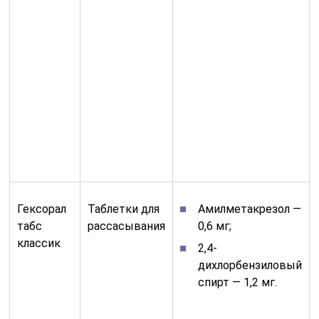
Гексорал
Таблетки для
Амилметакрезол —
табс
рассасывания
0,6 мг;
классик
2,4-
дихлорбензиловый
спирт — 1,2 мг.