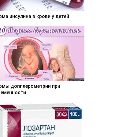
рма инсулина в крови у детей
рмы допплерометрии при
ременности