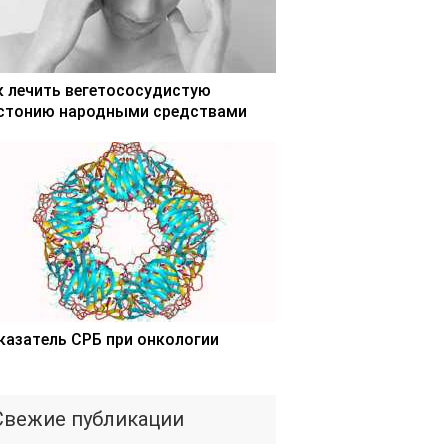
к лечить вегетососудистую
стонию народными средствами
казатель СРБ при онкологии
Свежие публикации