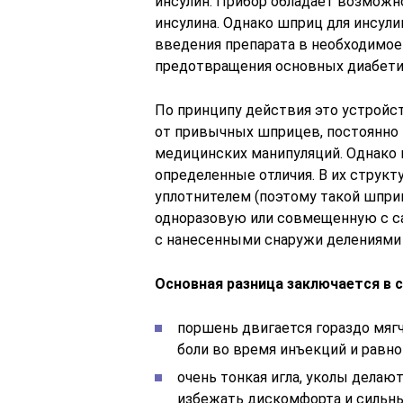
инсулин. Прибор обладает возможн
инсулина. Однако шприц для инсул
введения препарата в необходимое
предотвращения основных диабети
По принципу действия это устройст
от привычных шприцев, постоянно
медицинских манипуляций. Однако
определенные отличия. В их струк
уплотнителем (поэтому такой шпр
одноразовую или совмещенную с с
с нанесенными снаружи делениями 
Основная разница заключается в
поршень двигается гораздо мягч
боли во время инъекций и равн
очень тонкая игла, уколы делаю
избежать дискомфорта и сильн