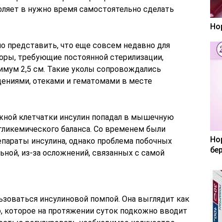
ляет в нужно время самостоятельно сделать
Но
о представить, что еще совсем недавно для
оры, требующие постоянной стерилизации,
имум 2,5 см. Такие уколы сопровождались
ниями, отеками и гематомами в месте
жной клетчатки инсулин попадал в мышечную
гликемического баланса. Со временем были
Но
параты инсулина, однако проблема побочных
бе
ной, из-за осложнений, связанных с самой
ьзоваться инсулиновой помпой. Она выглядит как
, которое на протяжении суток подкожно вводит