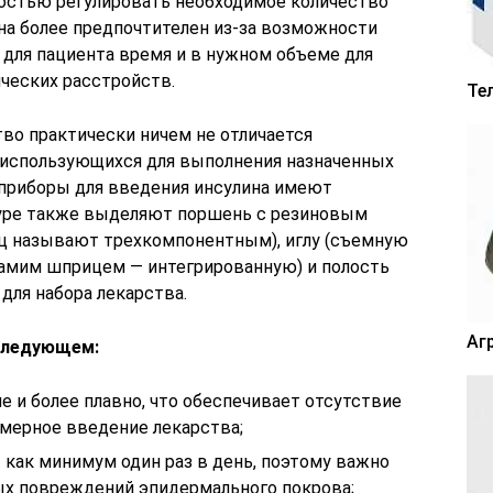
остью регулировать необходимое количество
ина более предпочтителен из-за возможности
 для пациента время и в нужном объеме для
ческих расстройств.
Те
во практически ничем не отличается
 использующихся для выполнения назначенных
 приборы для введения инсулина имеют
туре также выделяют поршень с резиновым
иц называют трехкомпонентным), иглу (съемную
амим шприцем — интегрированную) и полость
для набора лекарства.
Аг
 следующем:
е и более плавно, что обеспечивает отсутствие
омерное введение лекарства;
т как минимум один раз в день, поэтому важно
ых повреждений эпидермального покрова;