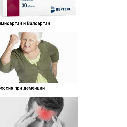
лмисартан и Валсартан
рессия при деменции