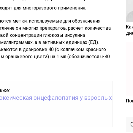
одят для многоразового применения.
яются метки, используемые для обозначения
Ка
тличие он многих препаратов, расчет количества
ди
евой концентрации глюкозы инсулина
 миллиграммах, а в активных единицах (ЕД).
каются в дозировке 40 (с колпачком красного
ом оранжевого цвета) на 1 мл (обозначается u-40
кже:
оксическая энцефалопатия у взрослых
По