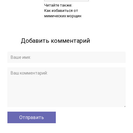
ЭКГ
Психологическая помощь
Мануальная терапия и реабилитация
МАССАЖ
ЛОГОПЕДИЧЕСКАЯ ПОМОЩЬ
РЕФЛЕКСОТЕРАПИЯ
ТЕРАПИЯ
СПЕЦИАЛИСТЫ
ПРАЙС
УНИКАЛЬНЫЕ МЕТОДИКИ
НОВОСТИ
ПОЛЕЗНАЯ ИНФОРМАЦИЯ
ОТЗЫВЫ
ОСТАВИТЬ ОТЗЫВ О ЦЕНТРЕ
Отзывы о Сидоренко Ю.В.
Отзывы о Ридель Н.В.
Отзывы о Огородникове И.И.
Отзывы о Рыжковой И.В.
Отзывы об Оберемок М.В.