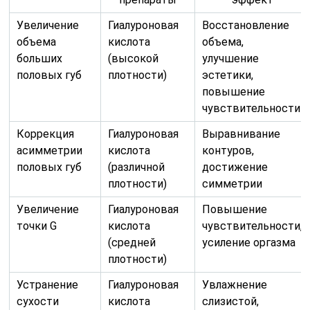
Увеличение
Гиалуроновая
Восстановление
объема
кислота
объема,
больших
(высокой
улучшение
половых губ
плотности)
эстетики,
повышение
чувствительности
Коррекция
Гиалуроновая
Выравнивание
асимметрии
кислота
контуров,
половых губ
(различной
достижение
плотности)
симметрии
Увеличение
Гиалуроновая
Повышение
точки G
кислота
чувствительности,
(средней
усиление оргазма
плотности)
Устранение
Гиалуроновая
Увлажнение
сухости
кислота
слизистой,