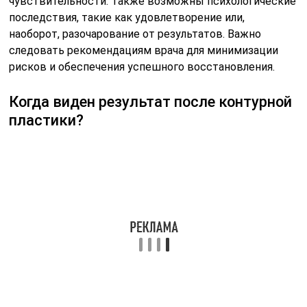
чувствительности. Также возможны психологические
последствия, такие как удовлетворение или,
наоборот, разочарование от результатов. Важно
следовать рекомендациям врача для минимизации
рисков и обеспечения успешного восстановления.
Когда виден результат после контурной
пластики?
Эффект от введения филлера виден практически
моментально. При этом окончательный результат, как
правило, проявляется спустя две недели после
проведения процедуры. Через две недели можно
выполнить коррекцию (повторное введение филлера),
чтобы добиться более выраженного эффекта и
исправить возможные недочеты.
Советы