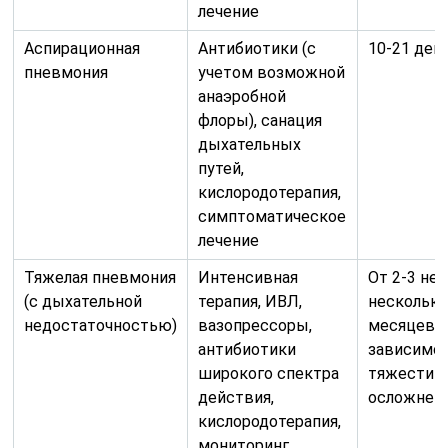
лечение
Аспирационная
Антибиотики (с
10-21 ден
пневмония
учетом возможной
анаэробной
флоры), санация
дыхательных
путей,
кислородотерапия,
симптоматическое
лечение
Тяжелая пневмония
Интенсивная
От 2-3 не
(с дыхательной
терапия, ИВЛ,
нескольки
недостаточностью)
вазопрессоры,
месяцев (
антибиотики
зависимос
широкого спектра
тяжести и
действия,
осложнен
кислородотерапия,
мониторинг