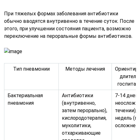
При тяжелых формах заболевания антибиотики
обычно вводятся внутривенно в течение суток. После
этого, при улучшении состояния пациента, возможно
переключение на пероральные формы антибиотиков.
Тип пневмонии
Методы лечения
Ориентир
длитель
госпитал
Бактериальная
Антибиотики
7-14 дней 
пневмония
(внутривенно,
неосложн
затем перорально),
течении), 
кислородотерапия,
недель (п
муколитики,
осложнени
отхаркивающие