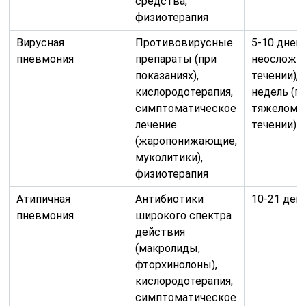
средства,
физиотерапия
Вирусная
Противовирусные
5-10 дней 
пневмония
препараты (при
неосложн
показаниях),
течении), 
кислородотерапия,
недель (п
симптоматическое
тяжелом
лечение
течении)
(жаропонижающие,
муколитики),
физиотерапия
Атипичная
Антибиотики
10-21 ден
пневмония
широкого спектра
действия
(макролиды,
фторхинолоны),
кислородотерапия,
симптоматическое