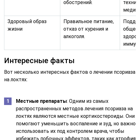
обострений.
техники
медита
Здоровый образ
Правильное питание,
Подде
жизни
отказ от курения и
общее 
алкоголя.
здоров
иммуни
Интересные факты
Вот несколько интересных фактов о лечении псориаза
на локтях:
Местные препараты
: Одним из самых
распространенных методов лечения псориаза на
локтях являются местные кортикостероиды. Они
помогают уменьшить воспаление и зуд, но важно
использовать их под контролем врача, чтобы
избежать побочных эффектов, таких как атрофия