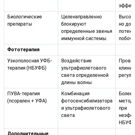
эффек
Биологические
Целенаправленно
Высок
препараты
блокируют
но дор
определенные звенья
потен
иммунной системы.
побоч
Фототерапия
Узкополосная УФБ-
Воздействие
Провод
терапия (НБУФБ)
ультрафиолетового
клиник
света определенной
регуля
длины волны.
ПУВА-терапия
Комбинация
Более
(псорален + УФА)
фотосенсибилизатора
метод,
и ультрафиолетового
при
света.
неэфф
НБУФБ
Дополнительные