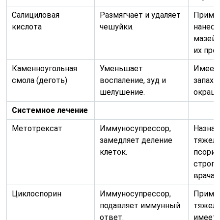
Салициловая
Размягчает и удаляет
Приме
кислота
чешуйки.
нанесе
мазей 
их про
Каменноугольная
Уменьшает
Имеет
смола (деготь)
воспаление, зуд и
запах,
шелушение.
окраши
Системное лечение
Метотрексат
Иммуносупрессор,
Назнач
замедляет деление
тяжел
клеток.
псориа
строги
врача.
Циклоспорин
Иммуносупрессор,
Примен
подавляет иммунный
тяжелы
ответ.
имеет 