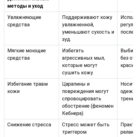
методы и уход
Увлажняющие
Поддерживают кожу
Испол
средства
увлажненной,
регуля
уменьшают сухость и
после 
зуд.
Мягкие моющие
Избегать
Выбир
средства
агрессивных мыл,
без от
которые могут
красит
сушить кожу.
Избегание травм
Царапины и
Носит
кожи
повреждения могут
одежду
спровоцировать
трения
обострение (феномен
Кебнера).
Снижение стресса
Стресс может быть
Практ
триггером
релак