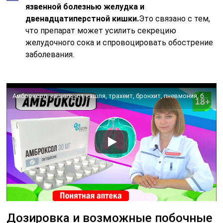
язвенной болезнью желудка и
двенадцатиперстной кишки.
Это связано с тем,
что препарат может усилить секрецию
желудочного сока и спровоцировать обострение
заболевания.
Амброксол: кашель, от кашля, трахеит, бронхит, пневмония, бронхиальная астма, выведение мокроты
Дозировка и возможные побочные