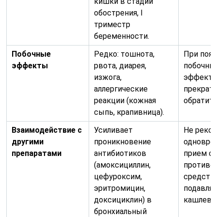
кишки в стадии
обострения, I
триместр
беременности.
Побочные
Редко: тошнота,
При поя
эффекты
рвота, диарея,
побочны
изжога,
эффект
аллергические
прекрати
реакции (кожная
обратить
сыпь, крапивница).
Взаимодействие с
Усиливает
Не реко
другими
проникновение
одновре
препаратами
антибиотиков
прием с
(амоксициллин,
противо
цефуроксим,
средств
эритромицин,
подавл
доксициклин) в
кашлево
бронхиальный