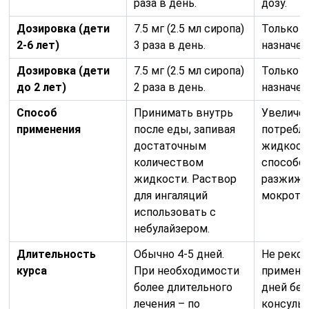
раза в день.
дозу.
Дозировка (дети
7.5 мг (2.5 мл сиропа)
Только п
2-6 лет)
3 раза в день.
назначен
Дозировка (дети
7.5 мг (2.5 мл сиропа)
Только п
до 2 лет)
2 раза в день.
назначен
Способ
Принимать внутрь
Увеличе
применения
после еды, запивая
потребл
достаточным
жидкост
количеством
способс
жидкости. Раствор
разжиж
для ингаляций
мокроты
использовать с
небулайзером.
Длительность
Обычно 4-5 дней.
Не реко
курса
При необходимости
применят
более длительного
дней без
лечения – по
консульт