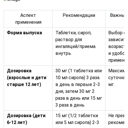
Аспект
Рекомендации
Важные
применения
Форма выпуска
Таблетки, сироп,
Выбор 
раствор для
зависит 
ингаляций/приема
возраста
внутрь.
и удобст
примене
Дозировка
30 мг (1 таблетка или
Максима
(взрослые и дети
10 мл сиропа) 3 раза
суточная
старше 12 лет)
в день в первые 2-3
мг.
дня, затем 30 мг 2
раза в день или 15 мг
3 раза в день.
Дозировка (дети
15 мг (1/2 таблетки
Не прев
6-12 лет)
или 5 мл сиропа) 2-3
рекомен