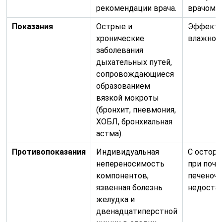
рекомендации врача.
врачом.
Показания
Острые и
Эффекти
хронические
влажном
заболевания
дыхательных путей,
сопровождающиеся
образованием
вязкой мокроты
(бронхит, пневмония,
ХОБЛ, бронхиальная
астма).
Противопоказания
Индивидуальная
С остор
непереносимость
при поче
компонентов,
печеноч
язвенная болезнь
недостат
желудка и
двенадцатиперстной