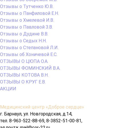
Отзывы о Тутченко Ю.В.
Отзывы о Панфиловой Е.Н.
Отзывы о Хмелевой И.В.
Отзывы о Павловой З.В.
Отзывы о Дудине В.В.
Отзывы о Седых Н.Н.
Отзывы о Степановой Л.И.
Отзывы об Хоничевой Е.С.
ОТЗЫВЫ О ЦЮПА О.А.
ОТЗЫВЫ ФОМИНСКИЙ В.А.
ОТЗЫВЫ КОТОВА В.Н.
ОТЗЫВЫ О КРУГ Е.В.
АКЦИИ
Содержимое
Медицинский центр «Доброе сердце»
подвала
г. Барнаул, ул. Новгородская, д.14,
тел. 8-963-522-88-69, 8-3852-51-00-81,
эл.почта: mail@cor-22.ru