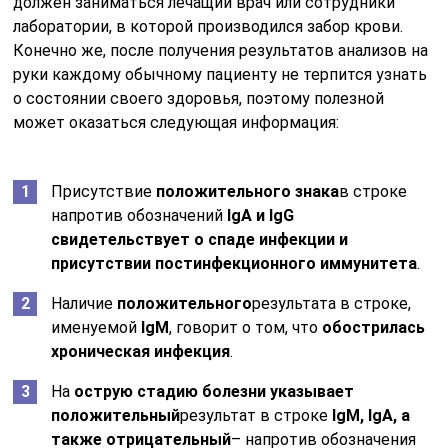
должен заниматься лечащий врач или сотрудники
лаборатории, в которой производился забор крови.
Конечно же, после получения результатов анализов на
руки каждому обычному пациенту не терпится узнать
о состоянии своего здоровья, поэтому полезной
может оказаться следующая информация:
Присутствие
положительного знака
в строке
напротив обозначений
IgA и IgG
свидетельствует о спаде инфекции и
присутствии постинфекционного иммунитета
.
Наличие
положительного
результата в строке,
именуемой
IgM
, говорит о том, что
обострилась
хроническая инфекция
.
На
острую стадию болезни указывает
положительный
результат в строке
IgM, IgA, а
также отрицательный
– напротив обозначения