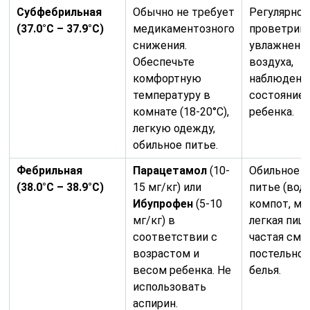
Субфебрильная
Обычно не требует
Регулярное
(37.0°C – 37.9°C)
медикаментозного
проветрива
снижения.
увлажнени
Обеспечьте
воздуха,
комфортную
наблюдени
температуру в
состояние
комнате (18-20°C),
ребенка.
легкую одежду,
обильное питье.
Фебрильная
Парацетамол
(10-
Обильное т
(38.0°C – 38.9°C)
15 мг/кг) или
питье (вода
Ибупрофен
(5-10
компот, мор
мг/кг) в
легкая пища
соответствии с
частая сме
возрастом и
постельног
весом ребенка. Не
белья.
использовать
аспирин.