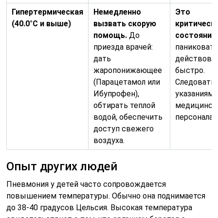
Гипертермическая
Немедленно
Это
(40.0°C и выше)
вызвать скорую
критическ
помощь.
До
состояние
приезда врачей:
паниковать
дать
действова
жаропонижающее
быстро.
(Парацетамол или
Следовать
Ибупрофен),
указаниям
обтирать теплой
медицинск
водой, обеспечить
персонала.
доступ свежего
воздуха.
Опыт других людей
Пневмония у детей часто сопровождается
повышением температуры. Обычно она поднимается
до 38-40 градусов Цельсия. Высокая температура