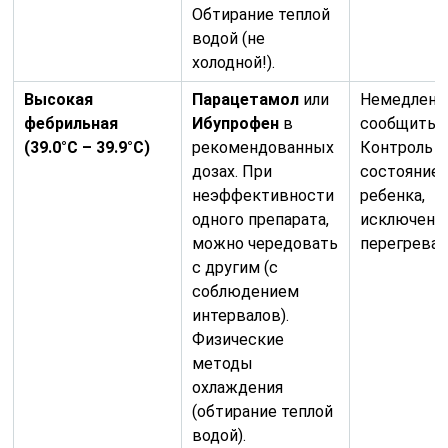
Обтирание теплой
водой (не
холодной!).
Высокая
Парацетамол
или
Немедленн
фебрильная
Ибупрофен
в
сообщить в
(39.0°C – 39.9°C)
рекомендованных
Контроль з
дозах. При
состояние
неэффективности
ребенка,
одного препарата,
исключени
можно чередовать
перегрева.
с другим (с
соблюдением
интервалов).
Физические
методы
охлаждения
(обтирание теплой
водой).