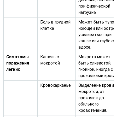
Кровохарканье
Выделение крови 
мокротой, от
прожилок до
обильного
кровотечения.
Одышка
Усиливается по
мере
прогрессирования
заболевания.
Хрипы в легких
Могут быть
слышны при
аускультации
врачом.
Симптомы
Увеличение
Чаще шейных,
внелегочного
лимфатических
подмышечных,
туберкулеза
узлов
паховых,