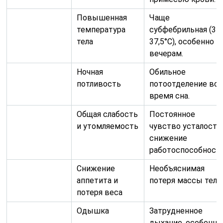
работоспособности
Снижение
Необъяснимая
аппетита и
потеря массы тела.
потеря веса
Одышка
Затрудненное
дыхание, особенно
при физической
нагрузке.
Боль в грудной
Может быть тупой
клетке
ноющей или острой
усиливаться при
кашле или глубоко
вдохе.
Симптомы
Кашель с
Мокрота может
поражения
мокротой
быть слизистой,
легких
гнойной, иногда с
прожилками крови