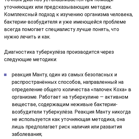
организме. Работает на туберкулине — активном
веществе, содержащим неживые бактерии-
возбудители туберкулёза. Реакция Манту никогда
не используется как уточняющая методика, она
лишь предполагает риск наличия или развития
заболевания;
диаскинтест — работает так же, как Манту, но при
этом даёт точный результат;
ИФА — иммуноферментный анализ, проводится,
если у пациента аллергия на туберкулин, или
прежде ему делали прививку БЦЖ (она может
косвенно повлиять на результаты Манту). Для
изучения берётся кровь на анализ, процент
верности теста гораздо выше, чем при
предыдущих вариантах. Расшифровка анализов
помогает точно установить внелёгочные и
скрытые формы туберкулёза;
ПЦР — полиразмерная цепная реакция, при которой