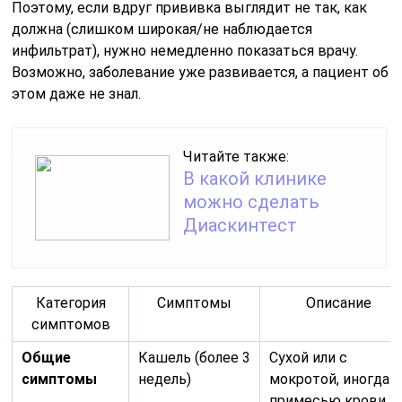
Категория
Симптомы
Описание
симптомов
Общие
Кашель (более 3
Сухой или с
симптомы
недель)
мокротой, иногда с
примесью крови.
Повышенная
Чаще
температура
субфебрильная (37
тела
37,5°C), особенно п
вечерам.
Ночная
Обильное
потливость
потоотделение во
время сна.
Общая слабость
Постоянное
и утомляемость
чувство усталости
снижение