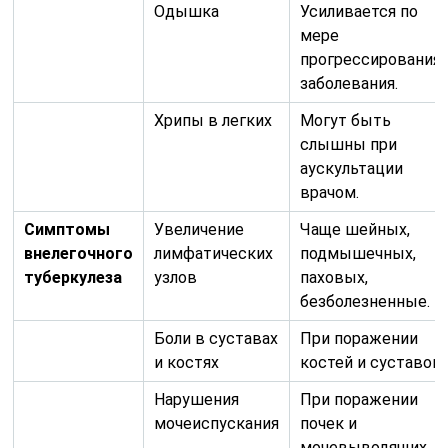
безболезненные.
Боли в суставах
При поражении
и костях
костей и суставов.
Нарушения
При поражении
мочеиспускания
почек и
мочевыводящих
путей.
Головные боли,
При туберкулезно
ригидность
менингите.
затылочных
мышц
Нарушения
При поражении
пищеварения
кишечника (боли в
животе, диарея,
запоры).
Кожные
При туберкулезе