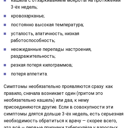
кашель с отхаркиванием мокроты на протяжении
3-ёх недель;
кровохарканье;
постоянно высокая температура;
усталость, апатичность, низкая
работоспособность;
неожиданные перепады настроения,
раздражительность;
резкая потеря килограммов;
потеря аппетита.
Симптомы необязательно проявляются сразу: как
правило, сначала возникает один (притом это
необязательно кашель) или два, к нему
присоединяются другие. Если в совокупности эти
симптомы длятся дольше 3-ёх недель, есть серьезная
необходимость обратиться к врачу — скорее всего,
это всё — первые признаки туберкулёза у взрослых.