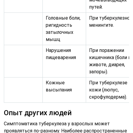
высыпания
кожи (люпус,
скрофулодерма).
Опыт других людей
Симптоматика туберкулеза у взрослых может
проявляться по-разному. Наиболее распространенные
жалобы включают постоянную усталость, слабость, а
также снижение аппетита и веса. Одним из ключевых
признаков является кашель, который продолжается
более трех недель и иногда сопровождается
кровянистыми выделениями. Боль в грудной клетке
при дыхании или кашле также может указывать на
наличие проблемы. Высокая температура, ночные
поты и затрудненное дыхание — это еще несколько
симптомов, на которые следует обратить внимание.
Если есть подозрения на туберкулез, крайне важно
обратиться к врачу для проведения своевременного
обследования и начала лечения.