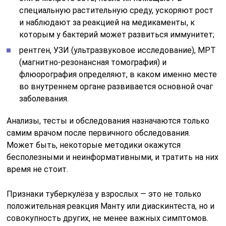
бесполезными и неинформативными, и тратить на них
время не стоит.
Признаки туберкулёза у взрослых — это не только
положительная реакция Манту или диаскинтеста, но и
совокупность других, не менее важных симптомов.
Поэтому, если вдруг прививка выглядит не так, как
должна (слишком широкая/не наблюдается
инфильтрат), нужно немедленно показаться врачу.
Возможно, заболевание уже развивается, а пациент об
этом даже не знал.
Читайте также:
В какой клинике
можно сделать
Диаскинтест