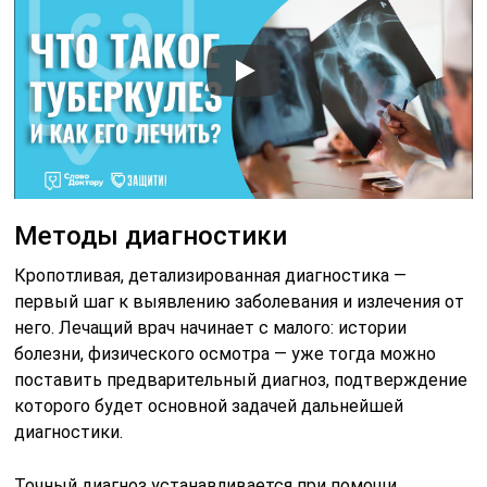
него. Лечащий врач начинает с малого: истории
болезни, физического осмотра — уже тогда можно
поставить предварительный диагноз, подтверждение
которого будет основной задачей дальнейшей
диагностики.
Точный диагноз устанавливается при помощи
уточняющих или предсказывающих методик.
Комплексный подход к изучению организма человека,
бактерии-возбудителя и уже имеющейся проблеме
всегда помогает специалисту лучше понять, что
нужно лечить и как.
Диагностика туберкулёза производится через
следующие методики:
реакция Манту, один из самых безопасных и
распространённых способов, направленный на
определение общего количества «палочек Коха» в