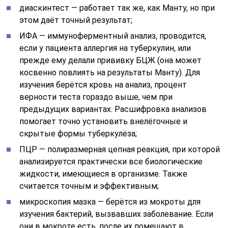
анализируется практически все биологические
жидкости, имеющиеся в организме. Также
считается точным и эффективным;
микроскопия мазка — берётся из мокроты для
изучения бактерий, вызвавших заболевание. Если
они в мокроте есть, после их помещают в
специальную растительную среду, ускоряют рост
и наблюдают за реакцией на медикаменты, к
которым у бактерий может развиться иммунитет;
рентген, УЗИ (ультразвуковое исследование), МРТ
(магнитно-резонансная томография) и
флюорография определяют, в каком именно месте
во внутреннем органе развивается основной очаг
заболевания.
Анализы, тесты и обследования назначаются только
самим врачом после первичного обследования.
Может быть, некоторые методики окажутся