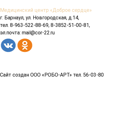
Содержимое
Медицинский центр «Доброе сердце»
подвала
г. Барнаул, ул. Новгородская, д.14,
тел. 8-963-522-88-69, 8-3852-51-00-81,
эл.почта: mail@cor-22.ru
Copyright© 2026 год
Сайт создан ООО «РОБО-АРТ» тел. 56-03-80