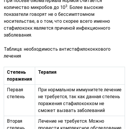
При посеве биоматериала нормой считается
3
количество микробов до 10
. Более высокие
показатели говорят не о бессимптомном
носительстве, а о том, что скорее всего именно
стафилококк является причиной инфекционного
заболевания.
Таблица: необходимость антистафилококкового
лечения
Степень
Терапия
поражения
Первая
При нормальном иммунитете лечение
степень
не требуется, так как данная степень
поражения стафилококком не
сможет вызвать заболеваний
Вторая
Лечение не требуется. Можно
степень
провести комплексное обследование