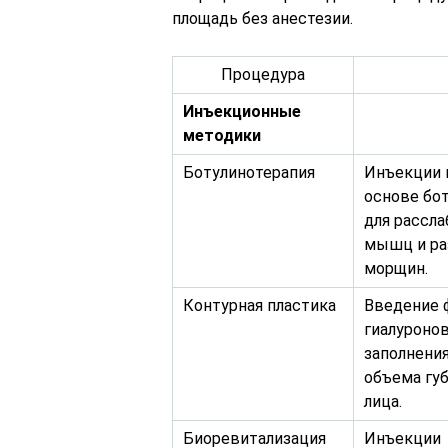
площадь без анестезии.
Процедура
Инъекционные
методики
Ботулинотерапия
Инъекции 
основе бот
для рассл
мышц и ра
морщин.
Контурная пластика
Введение 
гиалуроно
заполнени
объема губ
лица.
Биоревитализация
Инъекции