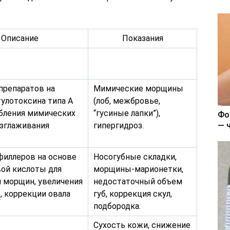
Описание
Показания
препаратов на
Мимические морщины
улотоксина типа А
(лоб, межбровье,
абления мимических
“гусиные лапки”),
Фо
зглаживания
гипергидроз.
— 
филлеров на основе
Носогубные складки,
вой кислоты для
морщины-марионетки,
я морщин, увеличения
недостаточный объем
, коррекции овала
губ, коррекция скул,
подбородка.
Сухость кожи, снижение