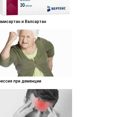
лмисартан и Валсартан
рессия при деменции