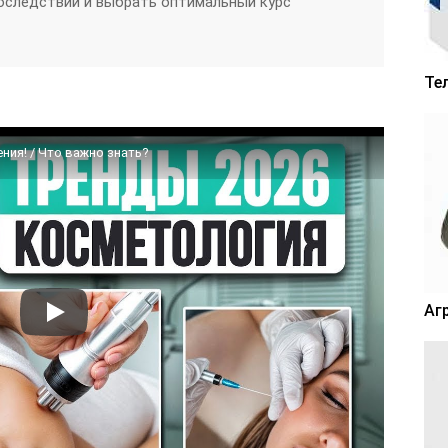
оследствий и выбрать оптимальный курс
Те
ия! / Что важно знать?
Аг