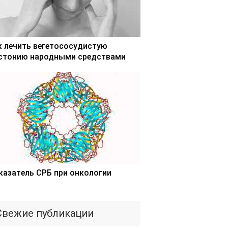
к лечить вегетососудистую
стонию народными средствами
казатель СРБ при онкологии
Свежие публикации