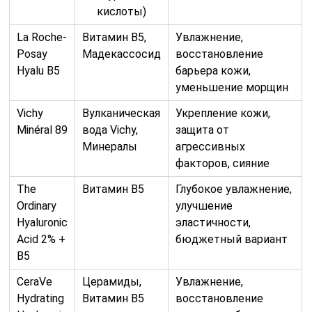
кислоты)
La Roche-
Витамин B5,
Увлажнение,
Posay
Мадекассосид
восстановление
Hyalu B5
барьера кожи,
уменьшение морщин
Vichy
Вулканическая
Укрепление кожи,
Minéral 89
вода Vichy,
защита от
Минералы
агрессивных
факторов, сияние
The
Витамин B5
Глубокое увлажнение,
Ordinary
улучшение
Hyaluronic
эластичности,
Acid 2% +
бюджетный вариант
B5
CeraVe
Церамиды,
Увлажнение,
Hydrating
Витамин B5
восстановление