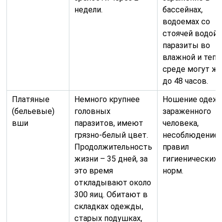
недели.
бассейнах,
водоемах со
стоячей водой 
паразиты во
влажной и тепл
среде могут ж
до 48 часов.
Платяные
Немного крупнее
Ношение одеж
(бельевые)
головных
зараженного
вши
паразитов, имеют
человека,
грязно-белый цвет.
несоблюдение
Продолжительность
правил
жизни – 35 дней, за
гигиенических
это время
норм.
откладывают около
300 яиц. Обитают в
складках одежды,
старых подушках,