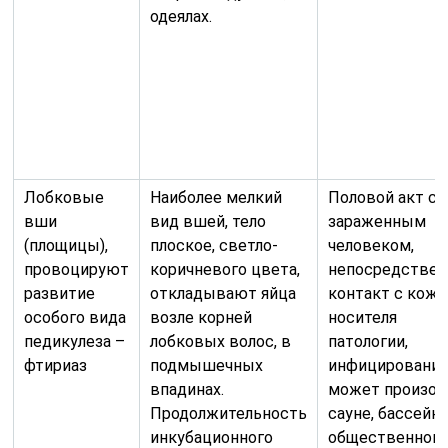
одеялах.
Лобковые
Наиболее мелкий
Половой акт с
вши
вид вшей, тело
зараженным
(площицы),
плоское, светло-
человеком,
провоцируют
коричневого цвета,
непосредстве
развитие
откладывают яйца
контакт с коже
особого вида
возле корней
носителя
педикулеза –
лобковых волос, в
патологии,
фтириаз
подмышечных
инфицировани
впадинах.
может произой
Продолжительность
сауне, бассейне
инкубационного
общественном