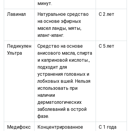
минут.
Лавинал
Натуральное средство
С 2 лет
на основе эфирных
масел ланды, мяты,
иланг-иланг.
Педикулен
Средство на основе
С 5 лет
Ультра
анисового масла, спирта
и каприновой кислоты.,
подходит для
устранения головных и
лобковых вшей. Нельзя
использовать при
наличии
дерматологических
заболеваний в острой
фазе.
Медифокс
Концентрированное
С 1 года