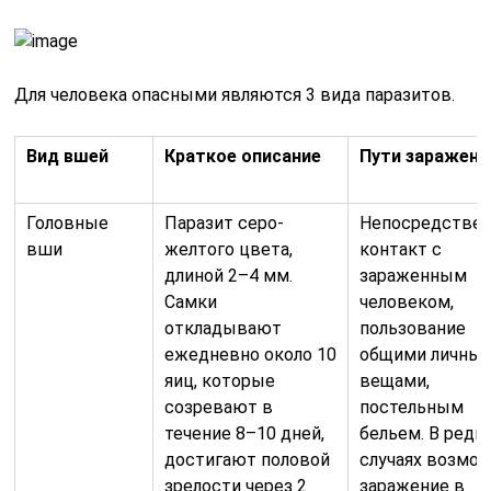
Для человека опасными являются 3 вида паразитов.
Вид вшей
Краткое описание
Пути заражени
Головные
Паразит серо-
Непосредстве
вши
желтого цвета,
контакт с
длиной 2–4 мм.
зараженным
Самки
человеком,
откладывают
пользование
ежедневно около 10
общими личны
яиц, которые
вещами,
созревают в
постельным
течение 8–10 дней,
бельем. В редк
достигают половой
случаях возмо
зрелости через 2
заражение в