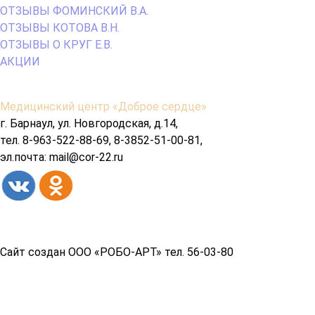
ОТЗЫВЫ ФОМИНСКИЙ В.А.
ОТЗЫВЫ КОТОВА В.Н.
ОТЗЫВЫ О КРУГ Е.В.
АКЦИИ
Содержимое
Медицинский центр «Доброе сердце»
подвала
г. Барнаул, ул. Новгородская, д.14,
тел. 8-963-522-88-69, 8-3852-51-00-81,
эл.почта: mail@cor-22.ru
Copyright© 2026 год
Сайт создан ООО «РОБО-АРТ» тел. 56-03-80