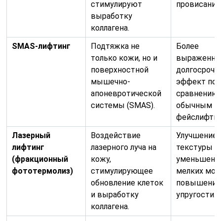
стимулируют
провисания
выработку
коллагена.
SMAS-лифтинг
Подтяжка не
Более
только кожи, но и
выраженны
поверхностной
долгосроч
мышечно-
эффект по
апоневротической
сравнению 
системы (SMAS).
обычным
фейслифтин
Лазерный
Воздействие
Улучшение
лифтинг
лазерного луча на
текстуры к
(фракционный
кожу,
уменьшени
фототермолиз)
стимулирующее
мелких мор
обновление клеток
повышени
и выработку
упругости.
коллагена.