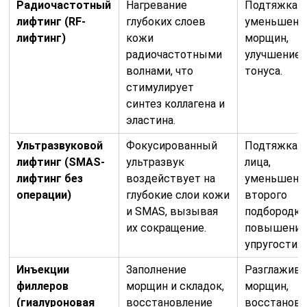
Радиочастотный
Нагревание
Подтяжка к
лифтинг (RF-
глубоких слоев
уменьшени
лифтинг)
кожи
морщин,
радиочастотными
улучшение
волнами, что
тонуса.
стимулирует
синтез коллагена и
эластина.
Ультразвуковой
Фокусированный
Подтяжка о
лифтинг (SMAS-
ультразвук
лица,
лифтинг без
воздействует на
уменьшени
операции)
глубокие слои кожи
второго
и SMAS, вызывая
подбородка
их сокращение.
повышени
упругости 
Инъекции
Заполнение
Разглажива
филлеров
морщин и складок,
морщин,
(гиалуроновая
восстановление
восстановл