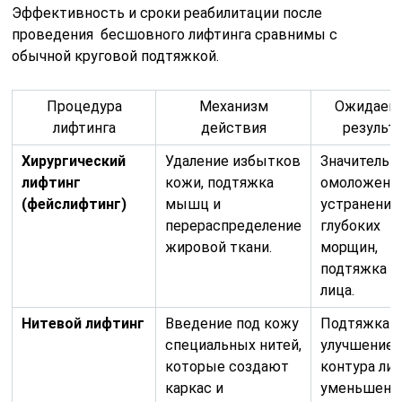
Эффективность и сроки реабилитации после
проведения бесшовного лифтинга сравнимы с
обычной круговой подтяжкой.
Процедура
Механизм
Ожидаем
лифтинга
действия
результ
Хирургический
Удаление избытков
Значительн
лифтинг
кожи, подтяжка
омоложение
(фейслифтинг)
мышц и
устранение
перераспределение
глубоких
жировой ткани.
морщин,
подтяжка о
лица.
Нитевой лифтинг
Введение под кожу
Подтяжка к
специальных нитей,
улучшение
которые создают
контура лиц
каркас и
уменьшени