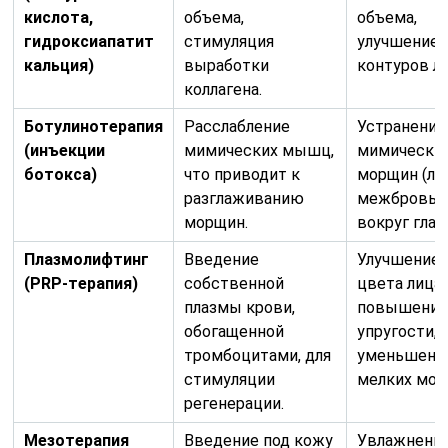
кислота,
объема,
объема,
гидроксиапатит
стимуляция
улучшение
кальция)
выработки
контуров ли
коллагена.
Ботулинотерапия
Расслабление
Устранение
(инъекции
мимических мышц,
мимически
ботокса)
что приводит к
морщин (ло
разглаживанию
межбровье
морщин.
вокруг глаз)
Плазмолифтинг
Введение
Улучшение
(PRP-терапия)
собственной
цвета лица,
плазмы крови,
повышени
обогащенной
упругости,
тромбоцитами, для
уменьшени
стимуляции
мелких мор
регенерации.
Мезотерапия
Введение под кожу
Увлажнени