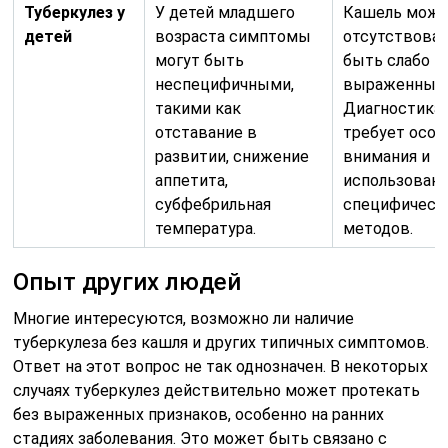
Туберкулез у
У детей младшего
Кашель мож
детей
возраста симптомы
отсутствоват
могут быть
быть слабо
неспецифичными,
выраженным
такими как
Диагностика
отставание в
требует особ
развитии, снижение
внимания и
аппетита,
использован
субфебрильная
специфическ
температура.
методов.
Опыт других людей
Многие интересуются, возможно ли наличие
туберкулеза без кашля и других типичных симптомов.
Ответ на этот вопрос не так однозначен. В некоторых
случаях туберкулез действительно может протекать
без выраженных признаков, особенно на ранних
стадиях заболевания. Это может быть связано с