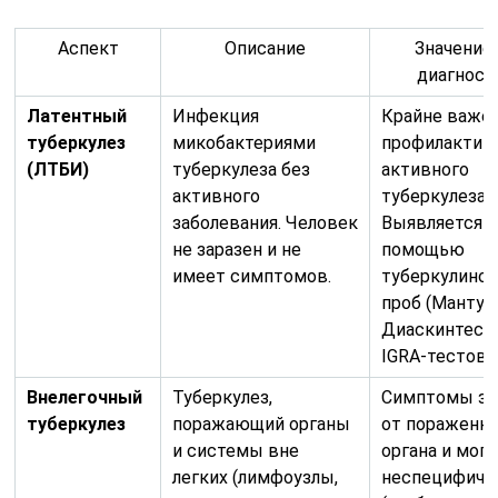
Аспект
Описание
Значение
диагност
Латентный
Инфекция
Крайне важен
туберкулез
микобактериями
профилактик
(ЛТБИ)
туберкулеза без
активного
активного
туберкулеза.
заболевания. Человек
Выявляется с
не заразен и не
помощью
имеет симптомов.
туберкулино
проб (Манту,
Диаскинтест)
IGRA-тестов.
Внелегочный
Туберкулез,
Симптомы за
туберкулез
поражающий органы
от пораженн
и системы вне
органа и мог
легких (лимфоузлы,
неспецифич