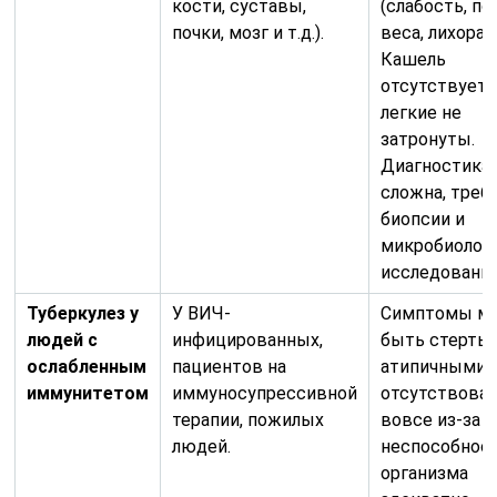
кости, суставы,
(слабость, по
почки, мозг и т.д.).
веса, лихорад
Кашель
отсутствует,
легкие не
затронуты.
Диагностика
сложна, треб
биопсии и
микробиолог
исследований
Туберкулез у
У ВИЧ-
Симптомы мо
людей с
инфицированных,
быть стерты
ослабленным
пациентов на
атипичными 
иммунитетом
иммуносупрессивной
отсутствова
терапии, пожилых
вовсе из-за
людей.
неспособнос
организма