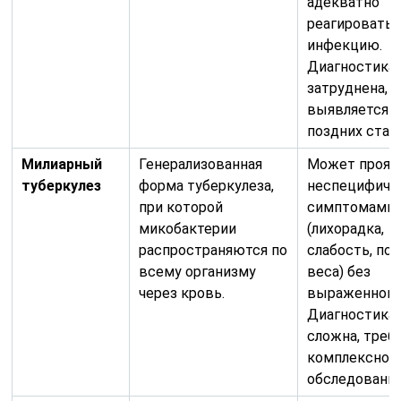
адекватно
реагировать 
инфекцию.
Диагностика
затруднена, 
выявляется н
поздних стад
Милиарный
Генерализованная
Может прояв
туберкулез
форма туберкулеза,
неспецифиче
при которой
симптомами
микобактерии
(лихорадка,
распространяются по
слабость, по
всему организму
веса) без
через кровь.
выраженного
Диагностика
сложна, треб
комплексног
обследования