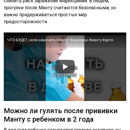
снизить риск заражения инфекциями. В общем,
прогулки после Манту считаются безопасными, но
важно придерживаться простых мер
предосторожности.
ЧТО БУДЕТ, если намочить Манту? #анализы #манту #дети
Можно ли гулять после прививки
Манту с ребенком в 2 года
В два года ребенок становится гораздо активнее: он