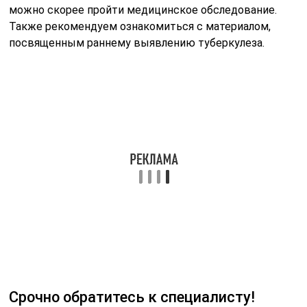
Срочно обратитесь к специалисту!
Вероятность того что вы поражены палочками коха
очень высока, но дистанционно поставить диагноз не
возможно. Вам следуем немедленно обраться к
квалифицированному специалисту и пройти
медицинское обследование! Так же настоятельно
рекомендуем ознакомиться со статьей по выявлению
туберкулеза на ранних стадиях.
Рекомендации по уходу за местом
инъекции Манту
После проведения пробы Манту важно правильно