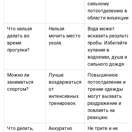
сильному
потоотделению в
области инъекции.
Что нельзя
Нельзя
Вода может
делать во
мочить место
исказить результат
время
укола.
пробы. Избегайте
прогулки?
купания в
водоемах, душа и
сильного дождя.
Можно ли
Лучше
Повышенное
заниматься
воздержаться
потоотделение и
спортом?
от
трение одежды
интенсивных
могут вызвать
тренировок.
раздражение и
повлиять на
реакцию.
Что делать,
Аккуратно
Не трите и не