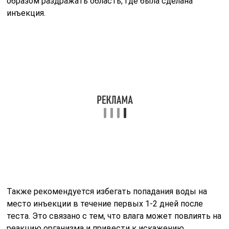
Также рекомендуется избегать попадания воды на
место инъекции в течение первых 1-2 дней после
теста. Это связано с тем, что влага может повлиять на
реакцию организма и привести к искажению
результатов. Поэтому лучше всего воздержаться от
купания в бассейне, реке или море, а также от
длительных водных процедур в ванной.
Что касается прогулок, то они не противопоказаны,
однако стоит учитывать некоторые нюансы. Если вы
планируете активные физические нагрузки или
длительные пешие прогулки, лучше отложить их на
несколько дней. Это связано с тем, что чрезмерная
физическая активность может вызвать
потоотделение и, как следствие, раздражение места
инъекции.