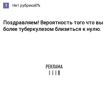
Нет рубрики0%
Поздравляем! Вероятность того что вы
более туберкулезом близиться к нулю.
Но не забывайте так же следить за своим организмом
и регулярно проходить медицинские обследования и
никакая болезнь вам не страшна! Так же
рекомендуем ознакомиться со статьей по выявлению
туберкулеза на ранних стадиях.
Читайте также:
Может ли быть
аллергия на Манту и
как ее предотвратить