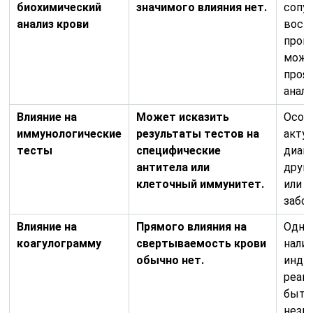
биохимический
значимого влияния нет.
сопу
анализ крови
восп
проц
може
проя
анали
Влияние на
Может исказить
Особ
иммунологические
результаты тестов на
актуа
тесты
специфические
диаг
антитела или
друг
клеточный иммунитет.
или 
забол
Влияние на
Прямого влияния на
Однак
коагулограмму
свертываемость крови
нали
обычно нет.
инди
реакц
быть
незн