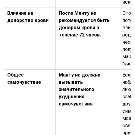
иска
Влияние на
После Манту не
Это с
донорство крови
рекомендуется быть
поте
донором крови в
влия
течение 72 часов.
реци
необ
полу
макс
“чист
Общее
Манту не должна
Если
самочувствие
вызывать
набл
значительного
лихор
ухудшения
слаб
самочувствия.
друг
симп
може
связ
причи