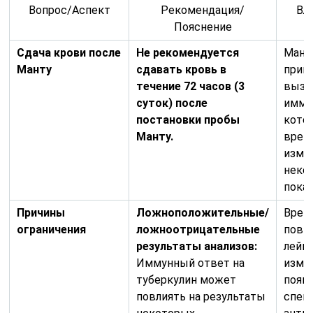
Вопрос/Аспект
Рекомендация/
Вл
Пояснение
Сдача крови после
Не рекомендуется
Мант
Манту
сдавать кровь в
приви
течение 72 часов (3
вызы
суток) после
имму
постановки пробы
кото
Манту.
врем
изме
неко
показ
Причины
Ложноположительные/
Врем
ограничения
ложноотрицательные
повы
результаты анализов:
лейк
Иммунный ответ на
изме
туберкулин может
появ
повлиять на результаты
спец