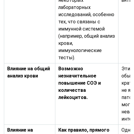
некоторых
антит
лабораторных
исследований, особенно
тех, что связаны с
иммунной системой
(например, общий анализ
крови,
иммунологические
тесты).
Влияние на общий
Возможно
Эти 
анализ крови
незначительное
обыч
повышение СОЭ и
крат
количества
не я
лейкоцитов.
патол
могу
неве
инте
Влияние на
Как правило, прямого
Однак