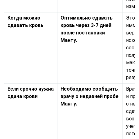
изме
Когда можно
Оптимально сдавать
Это 
сдавать кровь
кровь через 3-7 дней
имму
после постановки
верн
Манту.
исхо
сост
полу
макс
точн
резу
Если срочно нужна
Необходимо сообщить
Врач
сдача крови
врачу о недавней пробе
и пр
Манту.
о не
сдачи
возм
учет
поте