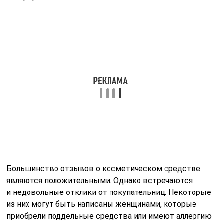
Большинство отзывов о косметическом средстве
являются положительными. Однако встречаются
и недовольные отклики от покупательниц. Некоторые
из них могут быть написаны женщинами, которые
приобрели поддельные средства или имеют аллергию
на компоненты сыворотки. Поэтому следует
попробовать воспользоваться Нано Ботоксом,
приобретенном у проверенного продавца, и составить
собственное мнение о продукте.
Отзывы врачей:
Ирина Николаева, врач косметолог
. Некоторые
мои пациенты путают сыворотку с ботоксом,
который вводят под кожу. Но это два совершенно
разных средства. Ботокса нет в косметической
сыворотке, однако там есть активные вещества,