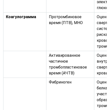
электр
глюкоз
Коагулограмма
Протромбиновое
Оценк
время (ПТВ), МНО
сверт
систем
риска
кровот
тромбо
Активированное
Оценк
частичное
внутре
тромбопластиновое
сверт
время (АЧТВ)
крови.
Фибриноген
Оценка
белка,
участ
образо
тромба