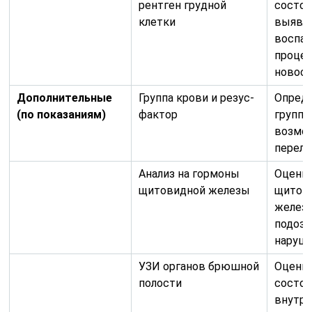
рентген грудной
состоя
клетки
выявл
воспа
процес
новооб
Дополнительные
Группа крови и резус-
Опред
(по показаниям)
фактор
группы
возмо
перели
Анализ на гормоны
Оценк
щитовидной железы
щитов
желез
подозр
наруше
УЗИ органов брюшной
Оценк
полости
состоя
внутре