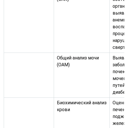
органи
выявл
анемии
воспа
процес
наруш
сверт
Общий анализ мочи
Выявл
(ОАМ)
заболе
почек,
мочев
путей,
диабет
Биохимический анализ
Оценк
крови
печени,
подже
железы