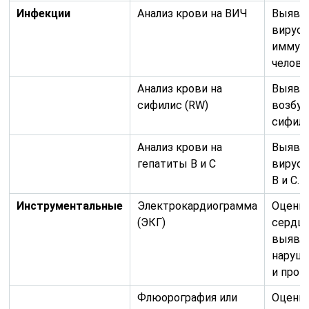
Инфекции
Анализ крови на ВИЧ
Выявл
вируса
иммун
челове
Анализ крови на
Выявл
сифилис (RW)
возбуд
сифили
Анализ крови на
Выявл
гепатиты В и С
вирусо
В и С.
Инструментальные
Электрокардиограмма
Оценк
(ЭКГ)
сердца
выявл
наруш
и пров
Флюорография или
Оценк