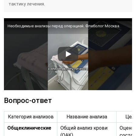
тактику лечения.
Необходимые анализы перед операцией. Флеболог Москва.
Вопрос-ответ
Категория анализов
Название анализа
Цель
Общеклинические
Общий анализ крови
Оценка
(ОАК)
состоя