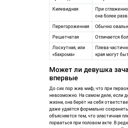
Килевидная
При сглаженно
она более разв
Перегороженная
Обычно овальн
Решетчатая
Отличается бо
Лоскутная, или
Плева частично
«бахрома»
края могут бы
Может ли девушка зача
впервые
До сих пор жив миф, что при перв
невозможно. На самом деле, если 
жизни, она берёт на себя ответств
даже удаётся формально сохранить 
объясняется тем, что эластичная п
порваться при половом акте. В ред