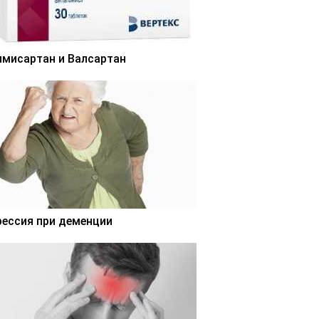
лмисартан и Валсартан
рессия при деменции