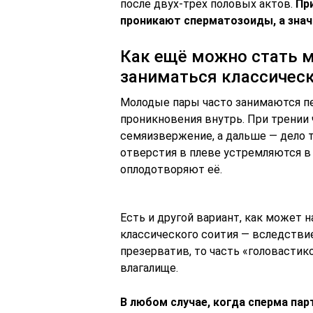
после двух-трёх половых актов.
Пр
проникают сперматозоиды, а знач
Как ещё можно стать м
заниматься классичес
Молодые пары часто занимаются пет
проникновения внутрь. При трении
семяизвержение, а дальше — дело 
отверстия в плеве устремляются в 
оплодотворяют её.
Есть и другой вариант, как может 
классического соития — вследствие
презерватив, то часть «головасти
влагалище.
В любом случае, когда сперма па