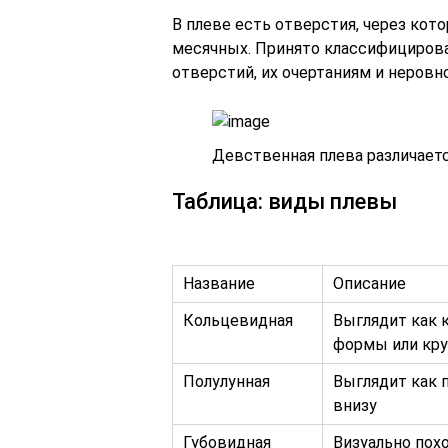
В плеве есть отверстия, через ко
месячных. Принято классифицирова
отверстий, их очертаниям и неровн
Девственная плева различает
Таблица: виды плевы
Название
Описание
Кольцевидная
Выглядит как 
формы или круг
Полулунная
Выглядит как п
внизу
Губовидная
Визуально похо