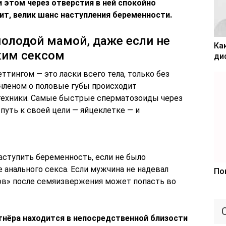
и этом через отверстия в ней спокойно
ит, велик шанс наступления беременности.
олодой мамой, даже если не
Ка
ким сексом
ди
тингом — это ласки всего тела, только без
 членом о половые губы происходит
техники. Самые быстрые сперматозоиды через
путь к своей цели — яйцеклетке — и
наступить беременность, если не было
 анального секса. Если мужчина не надевал
По
ков» после семяизвержения может попасть во
ртнёра находится в непосредственной близости