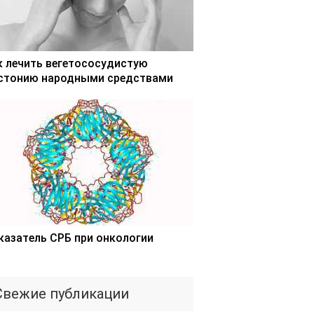
к лечить вегетососудистую
стонию народными средствами
казатель СРБ при онкологии
Свежие публикации