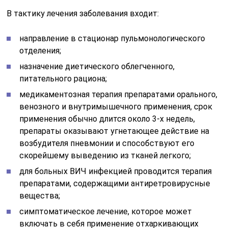
скорейшему выведению из тканей легкого;
для больных ВИЧ инфекцией проводится терапия
препаратами, содержащими антиретровирусные
вещества;
симптоматическое лечение, которое может
включать в себя применение отхаркивающих
препаратов, противовоспалительных,
регенерирующих и стимулирующих иммунитет;
выявление причины иммунодефицита и
проведение соответствующей терапии для
предотвращения осложнений;
регулярные обследования для того, чтобы не
допустить рецидив недуга или его присоединение
в новой форме генотипа.