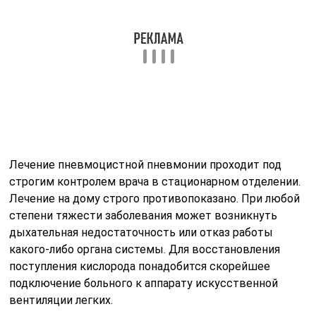
степени тяжести заболевания может возникнуть
дыхательная недостаточность или отказ работы
какого-либо органа системы. Для восстановления
поступления кислорода понадобится скорейшее
подключение больного к аппарату искусственной
вентиляции легких.
В тактику лечения заболевания входит:
направление в стационар пульмонологического
отделения;
назначение диетического облегченного,
питательного рациона;
медикаментозная терапия препаратами орального,
венозного и внутримышечного применения, срок
применения обычно длится около 3-х недель,
препараты оказывают угнетающее действие на
возбудителя пневмонии и способствуют его