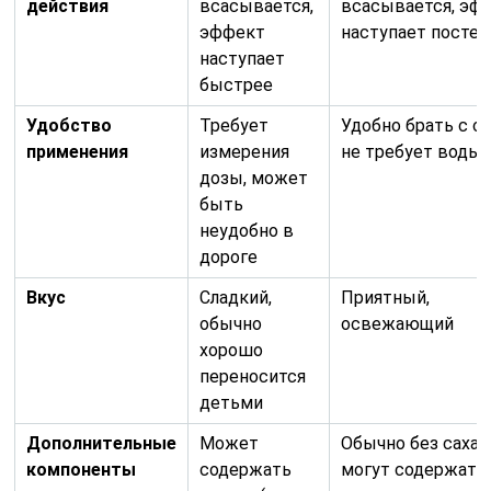
действия
всасывается,
всасывается, эф
эффект
наступает посте
наступает
быстрее
Удобство
Требует
Удобно брать с со
применения
измерения
не требует воды
дозы, может
быть
неудобно в
дороге
Вкус
Сладкий,
Приятный,
обычно
освежающий
хорошо
переносится
детьми
Дополнительные
Может
Обычно без сахар
компоненты
содержать
могут содержать