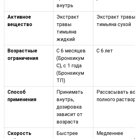
внутрь
Активное
Экстракт
Экстракт травы
вещество
травы
тимьяна сухой
тимьяна
жидкий
Возрастные
С 6 месяцев
С 6 лет
ограничения
(Бронхикум
С), с 1 года
(Бронхикум
ТП)
Способ
Принимать
Рассасывать во р
применения
внутрь,
полного растворе
дозировка
зависит от
возраста
Скорость
Быстрее
Медленнее