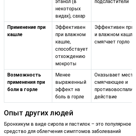
этанол (в
подсластители
некоторых
видах), сахар
Применение при
Эффективен
Эффективен при 
кашле
при влажном
и влажном кашле
кашле,
смягчает горло
способствует
отхождению
мокроты
Возможность
Менее
Оказывает мест
применения при
выраженный
смягчающее и
боли в горле
эффект на
противовоспалит
боль в горле
действие
Опыт других людей
Бронхикум в виде сиропа и пастилок – это популярное
средство для облегчения симптомов заболеваний