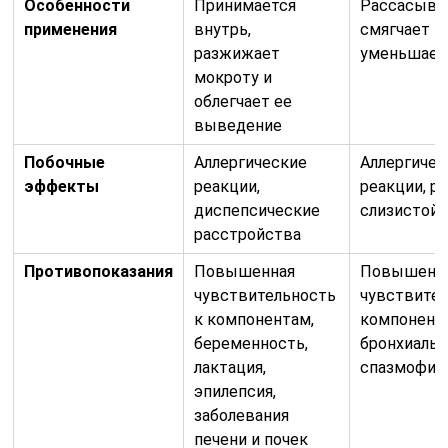
Особенности
Принимается
Рассасывае
применения
внутрь,
смягчает го
разжижает
уменьшает
мокроту и
облегчает ее
выведение
Побочные
Аллергические
Аллергичес
эффекты
реакции,
реакции, р
диспепсические
слизистой 
расстройства
Противопоказания
Повышенная
Повышенн
чувствительность
чувствител
к компонентам,
компонент
беременность,
бронхиальн
лактация,
спазмофил
эпилепсия,
заболевания
печени и почек