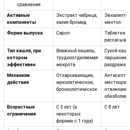
сравнения
Активные
Экстракт чабреца,
Эвкалиптов
компоненты
калия бромид
ментол
Форма выпуска
Сироп
Таблетки д
рассасыва
Тип кашля, при
Влажный кашель,
Сухой каше
котором
трудноотделяемая
першение в
эффективен
мокрота
раздражен
Механизм
Отхаркивающее,
Антисептич
действия
муколитическое,
местнораз
бронхолитическое
отвлекающе
обезболив
Возрастные
С 3 лет (в
С 8 лет
ограничения
некоторых
формах с 1 года)