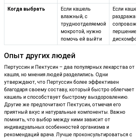
Когда выбрать
Если кашель
Если кашел
влажный, с
раздражаю
трудноотделяемой
сопровожд
мокротой, нужно
першением
помочь ей выйти
дискомфор
Опыт других людей
Пертуссин и Пектусин – два популярных лекарства от
кашля, но мнения людей разделились. Одни
утверждают, что Пертуссин более эффективен
благодаря своему составу, который быстро облегчает
кашель и способствует быстрому выздоровлению.
Другие же предпочитают Пектусин, отмечая его
приятный вкус и натуральные компоненты. Важно
помнить, что выбор между ними зависит от
индивидуальных особенностей организма и
рекомендаций врача. Лучше проконсультироваться с