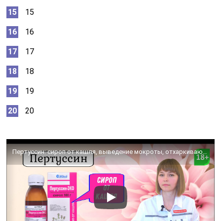
15
16
17
18
19
20
Пертуссин: сироп от кашля, выведение мокроты, отхаркивающее средство