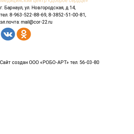
Содержимое
Медицинский центр «Доброе сердце»
подвала
г. Барнаул, ул. Новгородская, д.14,
тел. 8-963-522-88-69, 8-3852-51-00-81,
эл.почта: mail@cor-22.ru
Copyright© 2026 год
Сайт создан ООО «РОБО-АРТ» тел. 56-03-80