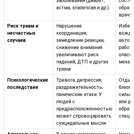
заболеваний (диабет,
состо
астма, эпилепсия и др.).
обрати
врачу.
Риск травм и
Нарушение
Избег
несчастных
координации,
вожде
случаев
замедление реакции,
автом
снижение внимания
работ
увеличивают риск
опасн
падений, ДТП и других
механ
травм.
Психологические
Тревога, депрессия,
Отдых
последствия
раздражительность,
близк
панические атаки. У
сильн
людей с
или д
предрасположенностью
обрати
может спровоцировать
специа
суицидальные мысли.