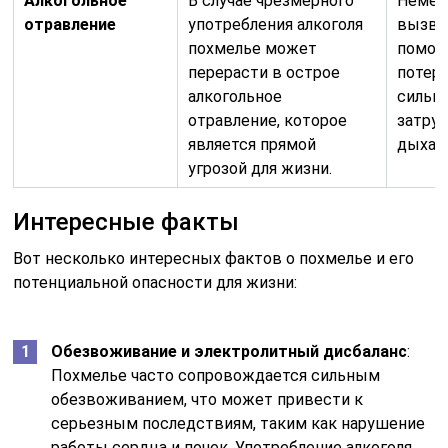
Алкогольное
В случае чрезмерного
Немед
отравление
употребления алкоголя
вызва
похмелье может
помощ
перерасти в острое
потере
алкогольное
сильно
отравление, которое
затру
является прямой
дыхан
угрозой для жизни.
Интересные факты
Вот несколько интересных фактов о похмелье и его
потенциальной опасности для жизни:
Обезвоживание и электролитный дисбаланс
:
Похмелье часто сопровождается сильным
обезвоживанием, что может привести к
серьезным последствиям, таким как нарушение
работы сердца и почек. Употребление алкоголя