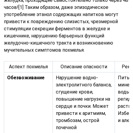
желудка, проходящие самостоятельно только через 48
часов![1] Таким образом, даже эпизодическое
употребление этанол содержащих напитков могут
привести к повреждению слизистых, чрезмерной
стимуляции секреции ферментов в желудке и
кишечнике, нарушению барьерных функций
желудочно-кишечного тракта и возникновению
мучительных симптомов похмелья.
Аспект похмелья
Описание опасности
Рек
Обезвоживание
Нарушение водно-
Пить 
электролитного баланса,
минер
сгущение крови,
воды,
повышение нагрузки на
регид
сердце и почки. Может
раств
привести к аритмиям,
Избег
тромбозам, острой
и алко
почечной