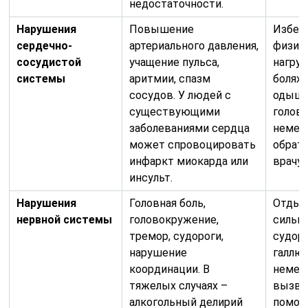
недостаточности.
Нарушения
Повышение
Избег
сердечно-
артериального давления,
физич
сосудистой
учащение пульса,
нагруз
системы
аритмии, спазм
болях 
сосудов. У людей с
одышк
существующими
голов
заболеваниями сердца
немед
может спровоцировать
обрати
инфаркт миокарда или
врачу.
инсульт.
Нарушения
Головная боль,
Отдых,
нервной системы
головокружение,
сильн
тремор, судороги,
судоро
нарушение
галлю
координации. В
немед
тяжелых случаях –
вызва
алкогольный делирий
помощ