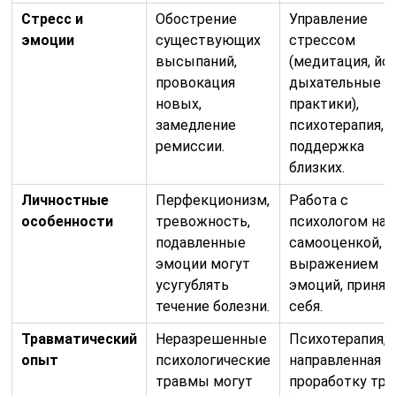
Стресс и
Обострение
Управление
эмоции
существующих
стрессом
высыпаний,
(медитация, йог
провокация
дыхательные
новых,
практики),
замедление
психотерапия,
ремиссии.
поддержка
близких.
Личностные
Перфекционизм,
Работа с
особенности
тревожность,
психологом над
подавленные
самооценкой,
эмоции могут
выражением
усугублять
эмоций, приня
течение болезни.
себя.
Травматический
Неразрешенные
Психотерапия,
опыт
психологические
направленная н
травмы могут
проработку тр