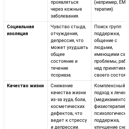
проявляться
(например, EMD
через кожные
терапия).
заболевания.
Социальная
Чувство стыда,
Поиск групп
изоляция
отчуждения,
поддержки,
депрессия, что
общение с
может ухудшать
людьми,
общее
имеющими схо
состояние и
проблемы, рабо
течение
над принятием
псориаза.
своего состоян
Качество жизни
Снижение
Комплексный
качества жизни
подход к лечен
из-за зуда, боли,
(медикаментоз
косметических
физиотерапия),
дефектов, что
психологическа
ведет к стрессу
поддержка,
и депрессии.
улучшение сна 