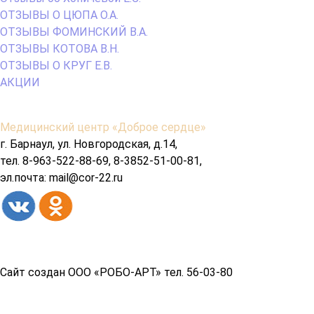
ОТЗЫВЫ О ЦЮПА О.А.
ОТЗЫВЫ ФОМИНСКИЙ В.А.
ОТЗЫВЫ КОТОВА В.Н.
ОТЗЫВЫ О КРУГ Е.В.
АКЦИИ
Содержимое
Медицинский центр «Доброе сердце»
подвала
г. Барнаул, ул. Новгородская, д.14,
тел. 8-963-522-88-69, 8-3852-51-00-81,
эл.почта: mail@cor-22.ru
Copyright© 2026 год
Сайт создан ООО «РОБО-АРТ» тел. 56-03-80