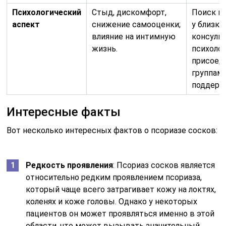
Психологический
Стыд, дискомфорт,
Поиск п
аспект
снижение самооценки;
у близких
влияние на интимную
консуль
жизнь.
психолог
присоед
группам
поддерж
Интересные факты
Вот несколько интересных фактов о псориазе сосков:
Редкость проявления
: Псориаз сосков является
относительно редким проявлением псориаза,
который чаще всего затрагивает кожу на локтях,
коленях и коже головы. Однако у некоторых
пациентов он может проявляться именно в этой
области, что может вызывать значительный