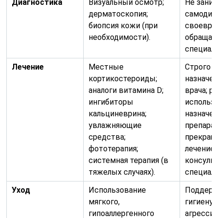
Диагностика
Визуальный осмотр;
Не зани
дерматоскопия;
самодиа
биопсия кожи (при
своевре
необходимости).
обращат
специал
Лечение
Местные
Строго 
кортикостероиды;
назначе
аналоги витамина D;
врача; р
ингибиторы
использ
кальциневрина;
назначе
увлажняющие
препарат
средства;
прекращ
фототерапия;
лечение 
системная терапия (в
консуль
тяжелых случаях).
специали
Уход
Использование
Поддер
мягкого,
гигиену;
гипоаллергенного
агресси