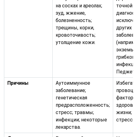
на сосках и ареолах;
точной
зуд, жжение,
диагнос
болезненность;
исключе
трещины, корки,
других
кровоточивость;
заболев
утолщение кожи.
(наприме
экземы,
грибков
инфекци
Педжета
Причины
Аутоиммунное
Избегат
заболевание;
провоц
генетическая
факторо
предрасположенность;
здоровы
стресс; травмы;
жизни; у
инфекции; некоторые
стрессо
лекарства.