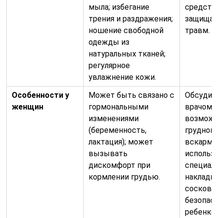
мыла; избегание
средств
трения и раздражения;
защищат
ношение свободной
травм.
одежды из
натуральных тканей;
регулярное
увлажнение кожи.
Особенности у
Может быть связано с
Обсудит
женщин
гормональными
врачом
изменениями
возможн
(беременность,
грудног
лактация); может
вскармл
вызывать
использ
дискомфорт при
специал
кормлении грудью.
накладки
сосков;
безопас
ребенка 