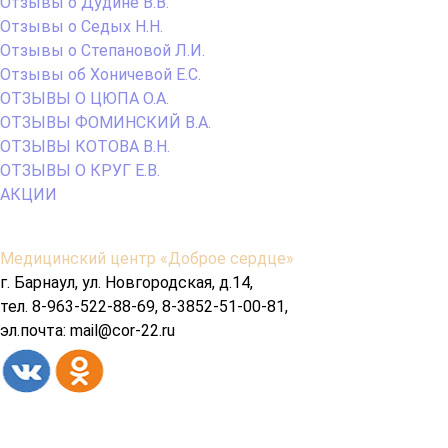
Отзывы о Дудине В.В.
Отзывы о Седых Н.Н.
Отзывы о Степановой Л.И.
Отзывы об Хоничевой Е.С.
ОТЗЫВЫ О ЦЮПА О.А.
ОТЗЫВЫ ФОМИНСКИЙ В.А.
ОТЗЫВЫ КОТОВА В.Н.
ОТЗЫВЫ О КРУГ Е.В.
АКЦИИ
Содержимое
Медицинский центр «Доброе сердце»
подвала
г. Барнаул, ул. Новгородская, д.14,
тел. 8-963-522-88-69, 8-3852-51-00-81,
эл.почта: mail@cor-22.ru
Copyright© 2026 год