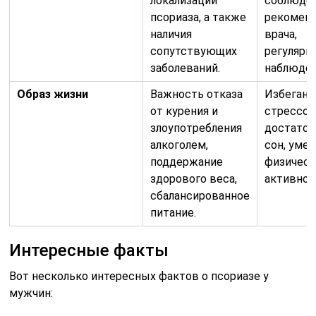
локализации
соблюде
псориаза, а также
рекомен
наличия
врача,
сопутствующих
регулярн
заболеваний.
наблюден
Образ жизни
Важность отказа
Избегани
от курения и
стрессов
злоупотребления
достато
алкоголем,
сон, уме
поддержание
физическ
здорового веса,
активнос
сбалансированное
питание.
Интересные факты
Вот несколько интересных фактов о псориазе у
мужчин: