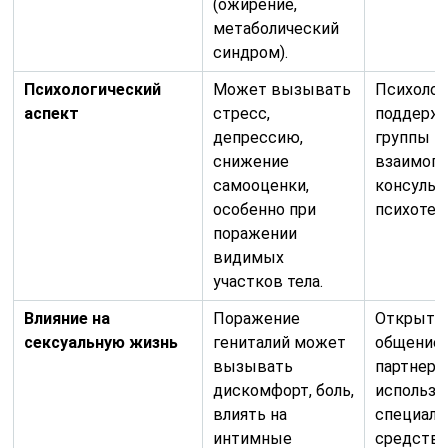
(ожирение,
метаболический
синдром).
Психологический
Может вызывать
Психолог
аспект
стресс,
поддержк
депрессию,
группы
снижение
взаимоп
самооценки,
консульт
особенно при
психотер
поражении
видимых
участков тела.
Влияние на
Поражение
Открыто
сексуальную жизнь
гениталий может
общение 
вызывать
партнеро
дискомфорт, боль,
использо
влиять на
специал
интимные
средств 