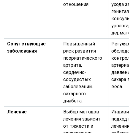
отношения.
ухода за
гениталий
консульт
уролога/
дерматол
Сопутствующие
Повышенный
Регуляр
заболевания
риск развития
обследов
псориатического
контроль
артрита,
артериал
сердечно-
давления
сосудистых
сахара в 
заболеваний,
веса.
сахарного
диабета.
Лечение
Выбор методов
Индивид
лечения зависит
подход к
от тяжести и
лечению,