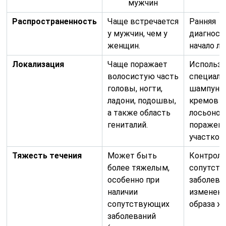
мужчин
Распространенность
Чаще встречается
Ранняя
у мужчин, чем у
диагност
женщин.
начало ле
Локализация
Чаще поражает
Использ
волосистую часть
специал
головы, ногти,
шампуней
ладони, подошвы,
кремов и
а также область
лосьонов
гениталий.
поражен
участков
Тяжесть течения
Может быть
Контрол
более тяжелым,
сопутст
особенно при
заболева
наличии
изменен
сопутствующих
образа ж
заболеваний