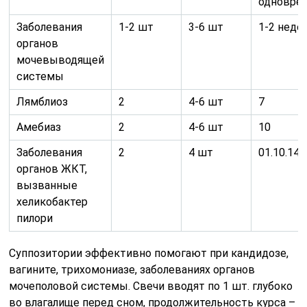
одновре
Заболевания
1-2 шт
3-6 шт
1-2 неде
органов
мочевыводящей
системы
Лямблиоз
2
4-6 шт
7
Амебиаз
2
4-6 шт
10
Заболевания
2
4 шт
01.10.14
органов ЖКТ,
вызванные
хеликобактер
пилори
Суппозитории эффективно помогают при кандидозе,
вагините, трихомониазе, заболеваниях органов
мочеполовой системы. Свечи вводят по 1 шт. глубоко
во влагалище перед сном, продолжительность курса –