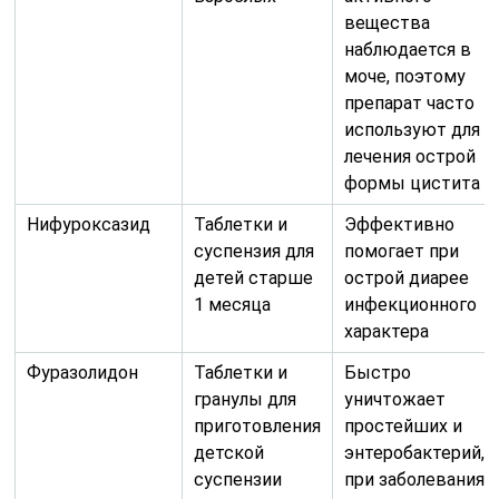
вещества
наблюдается в
моче, поэтому
препарат часто
используют для
лечения острой
формы цистита
Нифуроксазид
Таблетки и
Эффективно
суспензия для
помогает при
детей старше
острой диарее
1 месяца
инфекционного
характера
Фуразолидон
Таблетки и
Быстро
гранулы для
уничтожает
приготовления
простейших и
детской
энтеробактерий,
суспензии
при заболеваниях