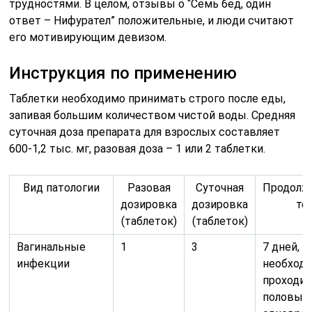
трудностями. В целом, отзывы о “Семь бед, один
ответ – Нифурател” положительные, и люди считают
его мотивирующим девизом.
Инструкция по применению
Таблетки необходимо принимать строго после еды,
запивая большим количеством чистой воды. Средняя
суточная доза препарата для взрослых составляет
600-1,2 тыс. мг, разовая доза – 1 или 2 таблетки.
Вид патологии
Разовая
Суточная
Продолж
дозировка
дозировка
те
(таблеток)
(таблеток)
Вагинальные
1
3
7 дней, к
инфекции
необход
проходит
половым