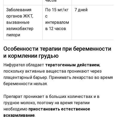
часов
Заболевания
По 15 мг/кг
7 дней
органов ЖКТ,
с
вызванные
интервалом
хеликобактер
в 12 часов
пилори
Особенности терапии при беременности
и кормлении грудью
Нифурател обладает
тератогенным действием
,
поскольку активные вещества проникают через
плацентарный барьер. Принимать лекарство во время
беременности нельзя.
Препарат проникает в больших количествах и в
грудное молоко, поэтому на время терапии
необходимо
приостановить естественное
вскармливание
.